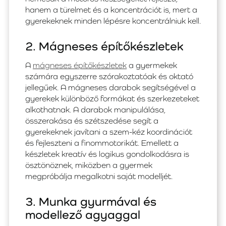
hanem a türelmet és a koncentrációt is, mert a
gyerekeknek minden lépésre koncentrálniuk kell.
2. Mágneses építőkészletek
A
mágneses építőkészletek
a gyermekek
számára egyszerre szórakoztatóak és oktató
jellegűek. A mágneses darabok segítségével a
gyerekek különböző formákat és szerkezeteket
alkothatnak. A darabok manipulálása,
összerakása és szétszedése segít a
gyerekeknek javítani a szem-kéz koordinációt
és fejleszteni a finommotorikát. Emellett a
készletek kreatív és logikus gondolkodásra is
ösztönöznek, miközben a gyermek
megpróbálja megalkotni saját modelljét.
3. Munka gyurmával és
modellező agyaggal