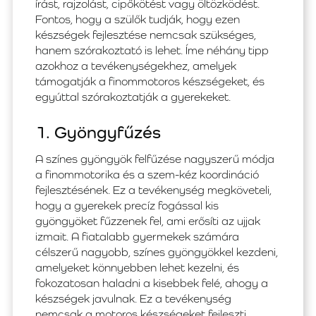
írást, rajzolást, cipőkötést vagy öltözködést.
Fontos, hogy a szülők tudják, hogy ezen
készségek fejlesztése nemcsak szükséges,
hanem szórakoztató is lehet. Íme néhány tipp
azokhoz a tevékenységekhez, amelyek
támogatják a finommotoros készségeket, és
egyúttal szórakoztatják a gyerekeket.
1. Gyöngyfűzés
A színes gyöngyök felfűzése nagyszerű módja
a finommotorika és a szem-kéz koordináció
fejlesztésének. Ez a tevékenység megköveteli,
hogy a gyerekek precíz fogással kis
gyöngyöket fűzzenek fel, ami erősíti az ujjak
izmait. A fiatalabb gyermekek számára
célszerű nagyobb, színes gyöngyökkel kezdeni,
amelyeket könnyebben lehet kezelni, és
fokozatosan haladni a kisebbek felé, ahogy a
készségek javulnak. Ez a tevékenység
nemcsak a motoros készségeket fejleszti,