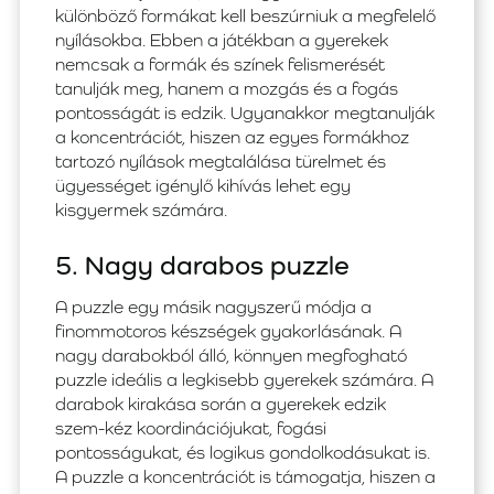
különböző formákat kell beszúrniuk a megfelelő
nyílásokba. Ebben a játékban a gyerekek
nemcsak a formák és színek felismerését
tanulják meg, hanem a mozgás és a fogás
pontosságát is edzik. Ugyanakkor megtanulják
a koncentrációt, hiszen az egyes formákhoz
tartozó nyílások megtalálása türelmet és
ügyességet igénylő kihívás lehet egy
kisgyermek számára.
5. Nagy darabos puzzle
A puzzle egy másik nagyszerű módja a
finommotoros készségek gyakorlásának. A
nagy darabokból álló, könnyen megfogható
puzzle ideális a legkisebb gyerekek számára. A
darabok kirakása során a gyerekek edzik
szem-kéz koordinációjukat, fogási
pontosságukat, és logikus gondolkodásukat is.
A puzzle a koncentrációt is támogatja, hiszen a