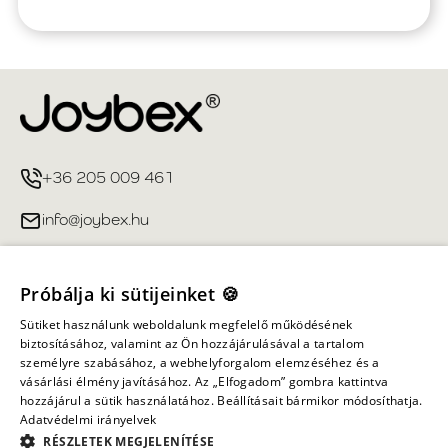
+36 205 009 461
info@joybex.hu
Hasznos linkek
Próbálja ki sütijeinket 🍪
Fiókom
Sütiket használunk weboldalunk megfelelő működésének
biztosításához, valamint az Ön hozzájárulásával a tartalom
személyre szabásához, a webhelyforgalom elemzéséhez és a
Információ
vásárlási élmény javításához. Az „Elfogadom” gombra kattintva
hozzájárul a sütik használatához. Beállításait bármikor módosíthatja.
Adatvédelmi irányelvek
Minden jog fenntartva ©
2026
Joybex.hu
RÉSZLETEK MEGJELENÍTÉSE