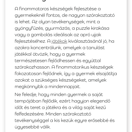
A finommotoros készségek fejlesztése a
gyermekeknél fontos, de nagyon szórakoztató
is lehet. Az olyan tevékenységek, mint a
gyöngyfűzés, gyurmázás, a puzzle kirakása
vagy a gombolás ideálisak az apró ujjak
fejlesztéséhez. A
játékok
kiválasztásánál jó, ha
azokra koncentrálunk, amelyek a tanulást
játékkal ötvözik, hogy a gyermek
természetesen fejlődhessen és egyúttal
szórakozhasson. A finommotorikus készségek
fokozatosan fejlődnek, így a gyermek elsajátítja
azokat a szükséges készségeket, amelyek
megkönnyítik a mindennapjait.
Ne feledje, hogy minden gyermek a saját
tempójában fejlődik, ezért hagyjon elegendő
időt és teret a játékra és a világ saját kezű
felfedezésére. Minden szórakoztató
tevékenységgel a kis kezük egyre erősebbé és
ügyesebbé válik.