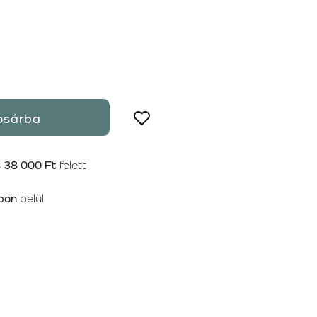
osárba
s
38 000 Ft
felett
pon
belül