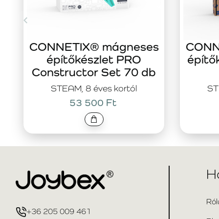
CONNETIX® mágneses
CONN
építőkészlet PRO
építő
Constructor Set 70 db
STEAM, 8 éves kortól
ST
53 500 Ft
H
Ról
+36 205 009 461