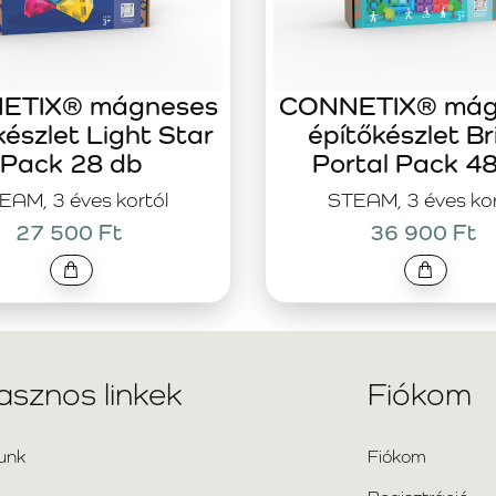
ETIX® mágneses
CONNETIX® mág
készlet Light Star
építőkészlet Br
Pack 28 db
Portal Pack 4
EAM, 3 éves kortól
STEAM, 3 éves kor
27 500 Ft
36 900 Ft
asznos linkek
Fiókom
unk
Fiókom