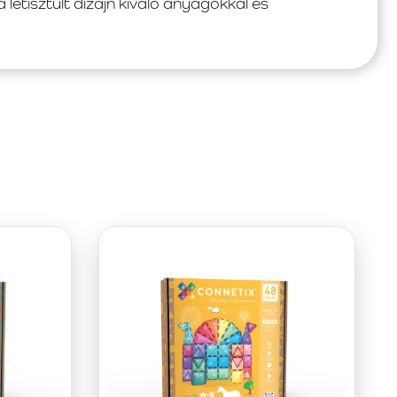
letisztult dizájn kiváló anyagokkal és