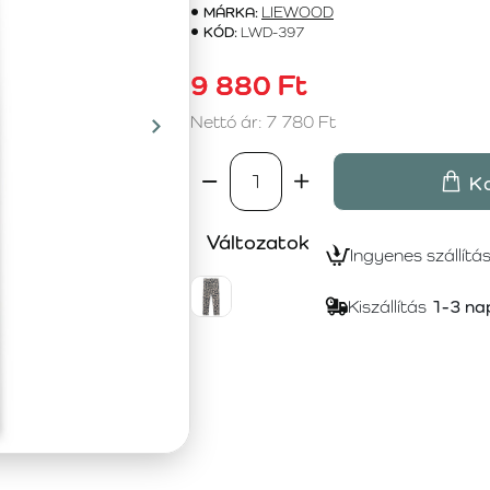
MÁRKA:
LIEWOOD
KÓD:
LWD-397
9 880 Ft
Nettó ár: 7 780 Ft
K
Változatok
Ingyenes szállítá
Kiszállítás
1-3 na