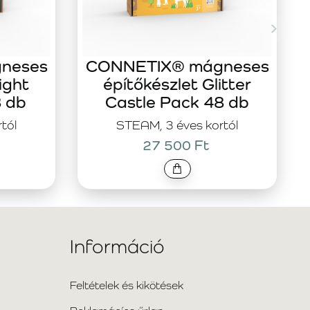
neses
CONNETIX® mágneses
ight
építőkészlet Glitter
8 db
Castle Pack 48 db
tól
STEAM, 3 éves kortól
27 500 Ft
Információ
Feltételek és kikötések