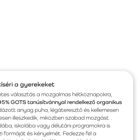
íséri a gyerekeket
etes választás a mozgalmas hétköznapokra,
95% GOTS tanúsítvánnyal rendelkező organikus
dázott anyag puha, légáteresztő és kellemesen
esen illeszkedik, miközben szabad mozgást
dába, iskolába vagy délutáni programokra is
zi formáját és kényelmét. Fedezze fel a