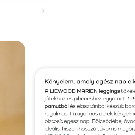
Kényelem, amely egész nap elk
A LIEWOOD MARIEN leggings
tökél
játékhoz és pihenéshez egyaránt. A
pamutból
és elasztánból készült bor
rugalmas. A rugalmas derék kényelm
biztosít egész nap. Bölcsődébe, óvo
ideális, hiszen hosszú távon is megőr