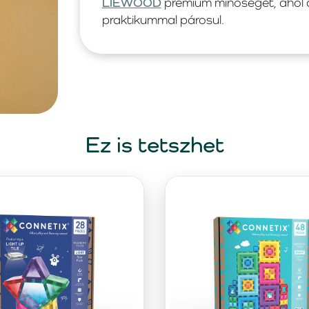
LIEWOOD
prémium minőségét, ahol a 
praktikummal párosul.
Ez is tetszhet