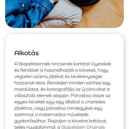
Alkotás
A Stapelsteinnek nincsenek korlátai! Gyerekek
és felnőttek is használhatják a köveket, hogy
végtelen számú játékot és tevékenységet
hozzanak létre. Rendeljen minden színhez egy
mozdulatot, és koreografálja az új táncokat a
választott elemek alapján. Párosítsa össze az
egyes köveket egy-egy állattal a charádes
játékhoz, vagy párosítsa mindegyiket egy
számmal a matematikai műveletek
gyakorlásához. Rajzoljon a kövekre krétával,
teljes nyugalommal, a
Stapelstein Originals