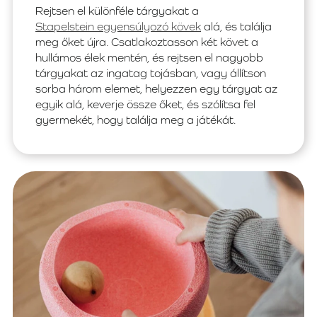
Rejtsen el különféle tárgyakat a
Stapelstein egyensúlyozó kövek
alá, és találja
meg őket újra. Csatlakoztasson két követ a
hullámos élek mentén, és rejtsen el nagyobb
tárgyakat az ingatag tojásban, vagy állítson
sorba három elemet, helyezzen egy tárgyat az
egyik alá, keverje össze őket, és szólítsa fel
gyermekét, hogy találja meg a játékát.