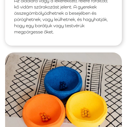
Az oldalára vagy a lekerekített felére fordított
kő vidám szórakozást jelent. A gyerekek
összegömbölyödhetnek a besejében és
pöröghetnek, vagy leülhetnek, és hagyhatják,
hogy egy barátjuk vagy testvérük
megpörgesse őket.