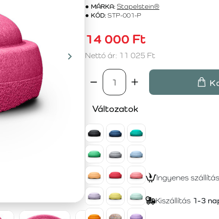
MÁRKA:
Stapelstein®
KÓD:
STP-001-P
14 000 Ft
Nettó ár: 11 025 Ft
K
Változatok
Ingyenes szállítá
Kiszállítás
1-3 na