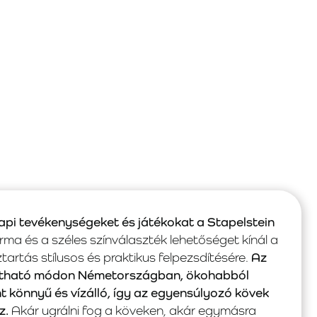
pi tevékenységeket és játékokat a Stapelstein
ma és a széles színválaszték lehetőséget kínál a
rtás stílusos és praktikus felpezsdítésére.
Az
tartható módon Németországban, ökohabból
nt könnyű és vízálló, így az egyensúlyozó kövek
z.
Akár ugrálni fog a köveken, akár egymásra