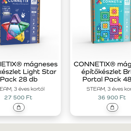
ETIX® mágneses
CONNETIX® mág
készlet Light Star
építőkészlet Br
Pack 28 db
Portal Pack 4
EAM, 3 éves kortól
STEAM, 3 éves kor
27 500 Ft
36 900 Ft