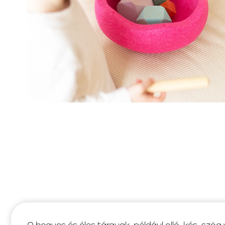
A hegyes és éles tárgyak, például olló, kés, szög