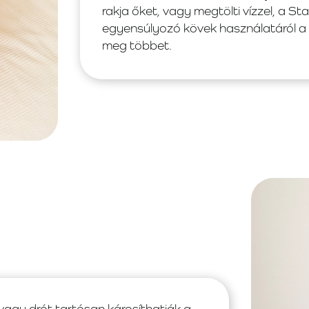
rakja őket, vagy megtölti vízzel, a S
egyensúlyozó kövek használatáról a
meg többet.
 vagy drót tartósan károsíthatják a