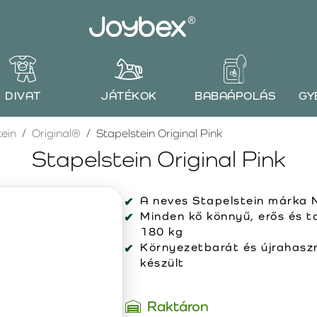
DIVAT
JÁTÉKOK
BABAÁPOLÁS
GY
tein
Original®
Stapelstein Original Pink
Stapelstein Original Pink
A neves Stapelstein márka 
Minden kő könnyű, erős és t
180 kg
Környezetbarát és újrahaszn
készült
Raktáron