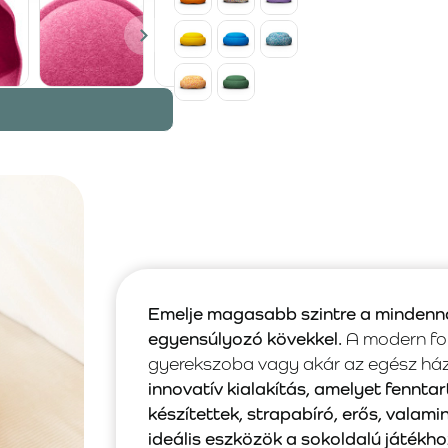
Emelje magasabb szintre a mindenna
egyensúlyozó kövekkel.
A modern for
gyerekszoba vagy akár az egész házta
innovatív kialakítás, amelyet fenn
készítettek, strapabíró, erős, valami
ideális eszközök a sokoldalú játékho