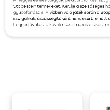
Stapelstein termékeket. Kerülje a szélsőséges 
gyújtóforrást is.
A vízben való játék során a Sta
szolgálnak, úszássegítőként nem, ezért felnőtt 
Legyen óvatos, a kövek csúszhatnak a síkos felü