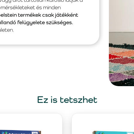
hőmérsékleteket és minden
pelstein termékek csak játékként
állandó felügyelete szükséges.
leten.
Ez is tetszhet