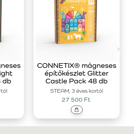
neses
CONNETIX® mágneses
ight
építőkészlet Glitter
8 db
Castle Pack 48 db
tól
STEAM, 3 éves kortól
27 500 Ft