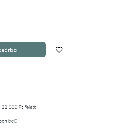
osárba
s
38 000 Ft
felett
pon
belül