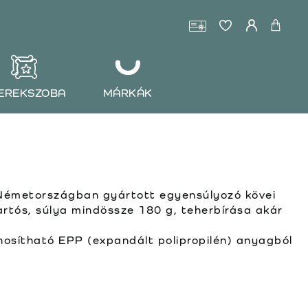
EREKSZOBA
MÁRKÁK
Németországban gyártott egyensúlyozó kövei
artós, súlya mindössze 180 g, teherbírása akár
osítható EPP (expandált polipropilén) anyagból