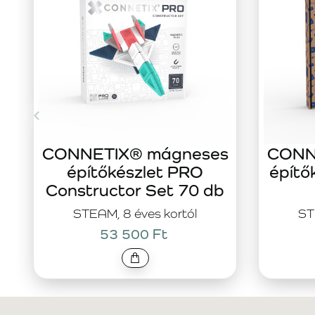
CONNETIX® mágneses
CONN
építőkészlet PRO
építő
Constructor Set 70 db
STEAM, 8 éves kortól
ST
53 500 Ft