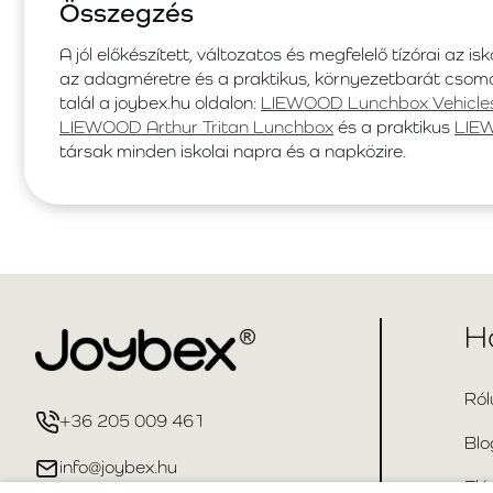
Összegzés
A jól előkészített, változatos és megfelelő tízórai az isk
az adagméretre és a praktikus, környezetbarát cso
talál a joybex.hu oldalon:
LIEWOOD Lunchbox Vehicles
LIEWOOD Arthur Tritan Lunchbox
és a praktikus
LIEW
társak minden iskolai napra és a napközire.
H
Ról
+36 205 009 461
Blo
info@joybex.hu
Elé