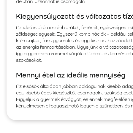
délutáni uzsonnát is csomagolni.
Kiegyensúlyozott és változatos tíz
Az ideális tízórai szénhidrátot, fehérjét, egészséges
zöldséget egyesít. Egyszerű kombinációk – például telj
krémsajttal, friss gyümölcs és egy kis nasi hozzáadott
az energia fenntartásában. Ügyeljünk a változatosságr
így a gyerekek örömmel várják a tízórait és természet
szokásokat.
Mennyi étel az ideális mennyiség
Az elsősök általában jobban boldogulnak kisebb adagok
egy kisebb édes kiegészítőt csomagolni, szükség eset
Figyeljük a gyermek étvágyát, és ennek megfelelően i
kényelmesen elfogyasztható legyen a szünetben, és 