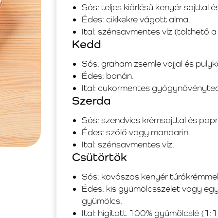
Sós: teljes kiőrlésű kenyér sajttal 
Édes: cikkekre vágott alma.
Ital: szénsavmentes víz (tölthető 
Kedd
Sós: graham zsemle vajjal és puly
Édes: banán.
Ital: cukormentes gyógynövényte
Szerda
Sós: szendvics krémsajttal és papr
Édes: szőlő vagy mandarin.
Ital: szénsavmentes víz.
Csütörtök
Sós: kovászos kenyér túrókrémmel 
Édes: kis gyümölcsszelet vagy egy
gyümölcs.
Ital: hígított 100% gyümölcslé (1:1 