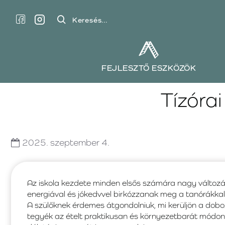
Keresés...
FEJLESZTŐ ESZKÖZÖK
Tízóra
2025.
szeptember
4.
Az iskola kezdete minden elsős számára nagy változ
energiával és jókedvvel birkózzanak meg a tanórákkal, e
A szülőknek érdemes átgondolniuk, mi kerüljön a dob
tegyék az ételt praktikusan és környezetbarát módon