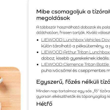
Mibe csomagoljuk a tízórai
megoldások
A többször használható dobozok és palack
átláthatóan, frissen tartják. Kiváló vá
LIEWOOD Lunchbox Vehicles Dov
külön tárolható a péksütemény, a g
LIEWOOD Arthur Tritan Lunchbox 
doboz, kisebb gyerekeknek ideális.
LIEWOOD Clemence Tritan Bottle
puha ivócsőrrel és cseppmentes m
Egyszerű, főzés nélküli tízó
Minden nap tartalmaz egy sós „fő” tízórait
gyorsan elkészíthetők és tápanyagilag k
Hétfő