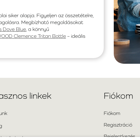
olai siker alapja. Figyeljen az összetételre,
magolásra. Megbízható megoldásokat
 Dove Blue
, a könnyű
OOD Clemence Tritan Bottle
– ideális
asznos linkek
Fiókom
unk
Fiókom
Regisztráció
g
Bejelentkezés
rhetőségek