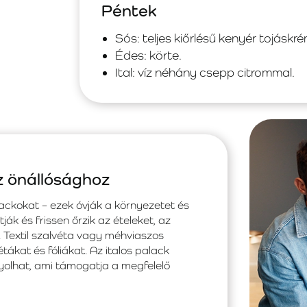
Péntek
Sós: teljes kiőrlésű kenyér tojáskrém
Édes: körte.
Ital: víz néhány csepp citrommal.
z önállósághoz
ackokat – ezek óvják a környezetet és
ják és frissen őrzik az ételeket, az
. Textil szalvéta vagy méhviaszos
ákat és fóliákat. Az italos palack
yolhat, ami támogatja a megfelelő