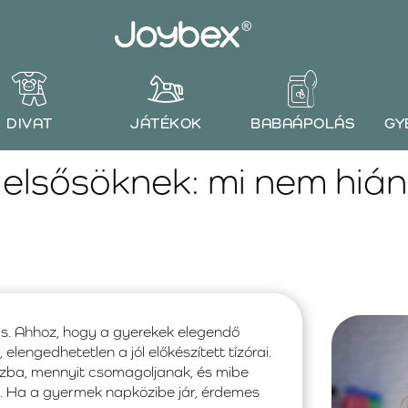
DIVAT
JÁTÉKOK
BABAÁPOLÁS
GY
i elsősöknek: mi nem hiá
ás. Ahhoz, hogy a gyerekek elegendő
lengedhetetlen a jól előkészített tízórai.
ozba, mennyit csomagoljanak, és mibe
. Ha a gyermek napközibe jár, érdemes