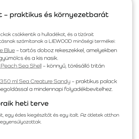
t – praktikus és környezetbarát
ok csökkentik a hulladékot, és a tízórait
lasztásnak számítanak a LIEWOOD minőségi termékei:
e Blue
– tartós doboz rekeszekkel, amelyekben
yümölcs és a kis nasik.
Peach Sea Shell
– könnyű, törésálló tritán
 350 ml Sea Creature Sandy
– praktikus palack
egoldással a mindennapi folyadékbevitelhez.
raik heti terve
, egy édes kiegészítőt és egy italt. Az ötletek otthon
iegyensúlyozottak.