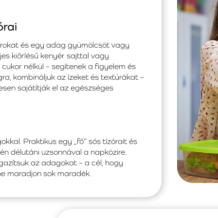
órai
 zsírokat és egy adag gyümölcsöt vagy
es kiőrlésű kenyér sajttal vagy
 cukor nélkül – segítenek a figyelem és
a, kombináljuk az ízeket és textúrákat –
esen sajátítják el az egészséges
kal. Praktikus egy „fő” sós tízórait és
én délutáni uzsonnával a napközire.
gazítsuk az adagokat – a cél, hogy
ne maradjon sok maradék.