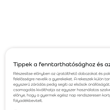
Tippek a fenntarthatósághoz és a
Részesítse előnyben az újratölthető dobozokat és pal
felelősségre nevelik a gyerekeket. A rekeszek külön tart
egyszerű záródás pedig segíti az elsősök önállóságát
csomagolás kiválthatja az egyszer használatos szalvét
előnye, hogy a gyermek egész nap rendszeresen kort
folyadékbevitelt.