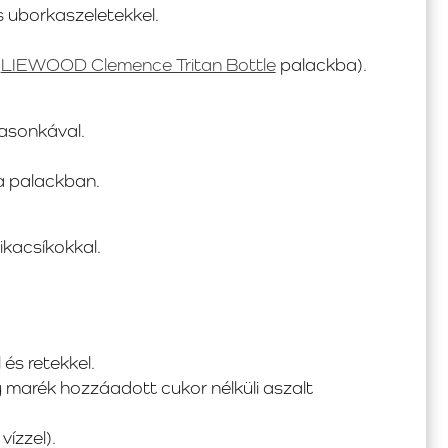
és uborkaszeletekkel.
a
LIEWOOD Clemence Tritan Bottle
palackba).
kasonkával.
a palackban.
ikacsíkokkal.
és retekkel.
 marék hozzáadott cukor nélküli aszalt
vízzel).