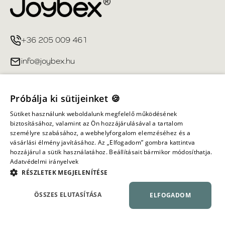
+36 205 009 461
info@joybex.hu
Hasznos linkek
Próbálja ki sütijeinket 🍪
Fiókom
Sütiket használunk weboldalunk megfelelő működésének
biztosításához, valamint az Ön hozzájárulásával a tartalom
személyre szabásához, a webhelyforgalom elemzéséhez és a
Információ
vásárlási élmény javításához. Az „Elfogadom” gombra kattintva
hozzájárul a sütik használatához. Beállításait bármikor módosíthatja.
Adatvédelmi irányelvek
Minden jog fenntartva ©
2026
Joybex.hu
RÉSZLETEK MEGJELENÍTÉSE
ÖSSZES ELUTASÍTÁSA
ELFOGADOM