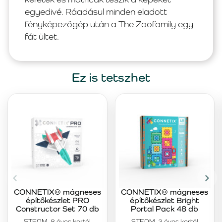
egyedivé. Ráadásul minden eladott
fényképezőgép után a The Zoofamily egy
fát ültet.
Ez is tetszhet
CONNETIX® mágneses
CONNETIX® mágneses
építőkészlet PRO
építőkészlet Bright
Constructor Set 70 db
Portal Pack 48 db
STEAM, 8 éves kortól
STEAM, 3 éves kortól