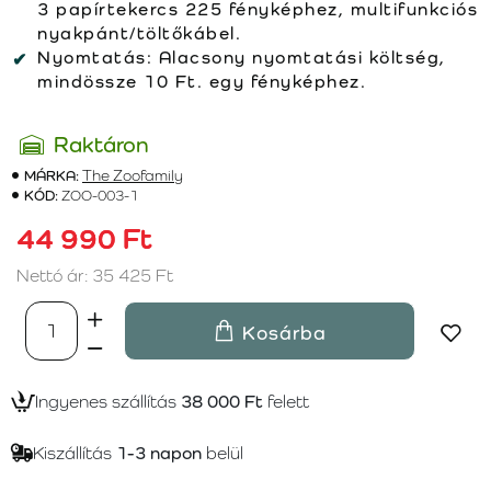
3 papírtekercs 225 fényképhez, multifunkciós
nyakpánt/töltőkábel.
Nyomtatás:
Alacsony nyomtatási költség,
mindössze 10 Ft. egy fényképhez.
Raktáron
MÁRKA:
The Zoofamily
KÓD:
ZOO-003-1
44 990 Ft
Nettó ár: 35 425 Ft
Kosárba
Ingyenes szállítás
38 000 Ft
felett
Kiszállítás
1-3 napon
belül