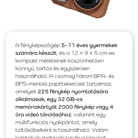
A fényképezőgép
5–11 éves gyermekek
számára készült
, és a 12 × 9 × 5 cm-es
kompakt méreteinek köszönhetően
könnyű, tartós és egyszerűen
használható. A csomag három BPA- és
BPS-mentes papírtekercset tartalmaz,
amelyek
225 fénykép nyomtatására
alkalmasak, egy 32 GB-os
memóriakártyát 2000 fénykép vagy 4
óra videó tárolásához
, valamint egy
multifunkciós nyakpántot, amely
töltőkábelként is használható. Vidám
keretek és matricák teszik a képeket