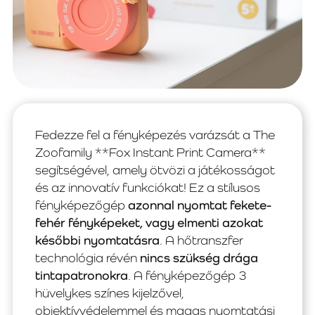
Fedezze fel a fényképezés varázsát a The
Zoofamily **Fox Instant Print Camera**
segítségével, amely ötvözi a játékosságot
és az innovatív funkciókat! Ez a stílusos
fényképezőgép
azonnal nyomtat fekete-
fehér fényképeket, vagy elmenti azokat
későbbi nyomtatásra
. A hőtranszfer
technológia révén
nincs szükség drága
tintapatronokra
. A fényképezőgép 3
hüvelykes színes kijelzővel,
objektívvédelemmel és magas nyomtatási