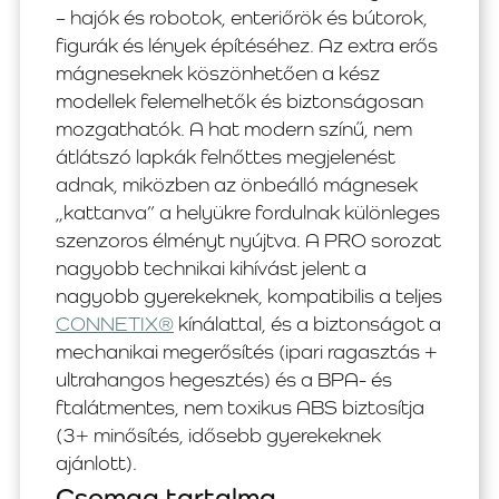
– hajók és robotok, enteriőrök és bútorok,
figurák és lények építéséhez. Az extra erős
mágneseknek köszönhetően a kész
modellek felemelhetők és biztonságosan
mozgathatók. A hat modern színű, nem
átlátszó lapkák felnőttes megjelenést
adnak, miközben az önbeálló mágnesek
„kattanva” a helyükre fordulnak különleges
szenzoros élményt nyújtva. A PRO sorozat
nagyobb technikai kihívást jelent a
nagyobb gyerekeknek, kompatibilis a teljes
CONNETIX®
kínálattal, és a biztonságot a
mechanikai megerősítés (ipari ragasztás +
ultrahangos hegesztés) és a BPA- és
ftalátmentes, nem toxikus ABS biztosítja
(3+ minősítés, idősebb gyerekeknek
ajánlott).
Csomag tartalma