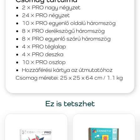
2 × PRO nagy négyzet
24 × PRO négyzet
10 × PRO egyenlő oldalú háromszög
8 × PRO derékszögű háromszög
8 × PRO egyenlő szárú háromszög
4 × PRO téglalap
4 × PRO deszka
10 × PRO oszlop
Hozzáférési kártya az útmutatóhoz
Csomag méretei: 25 x 25 x 64 cm / 1.1 kg
Ez is tetszhet