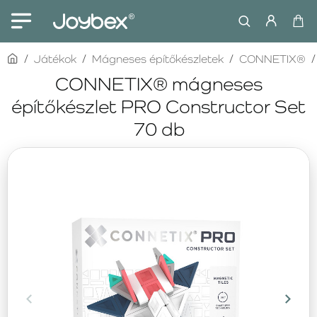
home
Játékok
Mágneses építőkészletek
CONNETIX®
CONNETIX® mágneses
építőkészlet PRO Constructor Set
70 db