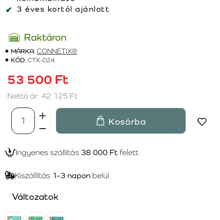
3 éves kortól ajánlott
Raktáron
MÁRKA:
CONNETIX®
KÓD:
CTX-024
53 500 Ft
Nettó ár: 42 125 Ft
Kosárba
Ingyenes szállítás
38 000 Ft
felett
Kiszállítás
1-3 napon
belül
Változatok