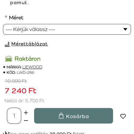
pamut.
Méret
Mérettáblázat
Raktáron
MÁRKA:
LIEWOOD
KÓD:
LWD-286
10 000 Ft
7 240 Ft
Nettó ár: 5 700 Ft
Kosárba