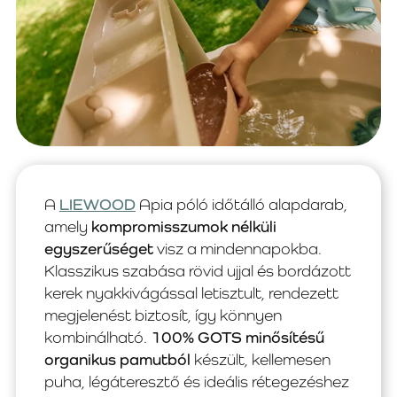
A
LIEWOOD
Apia póló időtálló alapdarab,
amely
kompromisszumok nélküli
egyszerűséget
visz a mindennapokba.
Klasszikus szabása rövid ujjal és bordázott
kerek nyakkivágással letisztult, rendezett
megjelenést biztosít, így könnyen
kombinálható.
100% GOTS minősítésű
organikus pamutból
készült, kellemesen
puha, légáteresztő és ideális rétegezéshez