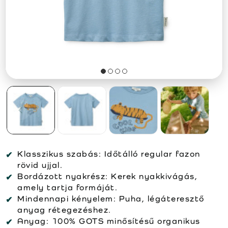
Klasszikus szabás:
Időtálló regular fazon
rövid ujjal.
Bordázott nyakrész:
Kerek nyakkivágás,
amely tartja formáját.
Mindennapi kényelem:
Puha, légáteresztő
anyag rétegezéshez.
Anyag:
100% GOTS minősítésű organikus