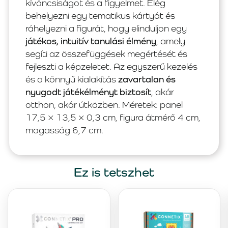
kíváncsiságot és a figyelmet. Elég
behelyezni egy tematikus kártyát és
ráhelyezni a figurát, hogy elinduljon egy
játékos, intuitív tanulási élmény
, amely
segíti az összefüggések megértését és
fejleszti a képzeletet. Az egyszerű kezelés
és a könnyű kialakítás
zavartalan és
nyugodt játékélményt biztosít
, akár
otthon, akár útközben. Méretek: panel
17,5 × 13,5 × 0,3 cm, figura átmérő 4 cm,
magasság 6,7 cm.
Ez is tetszhet