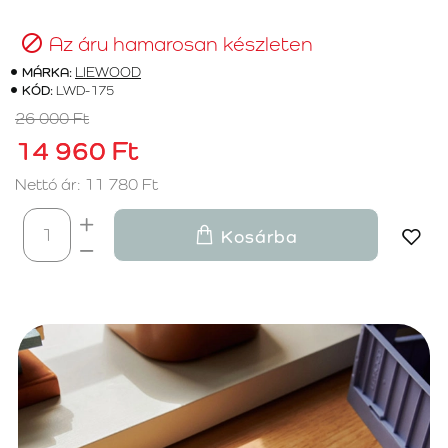
Az áru hamarosan készleten
MÁRKA:
LIEWOOD
KÓD:
LWD-175
26 000 Ft
14 960 Ft
Nettó ár: 11 780 Ft
Kosárba