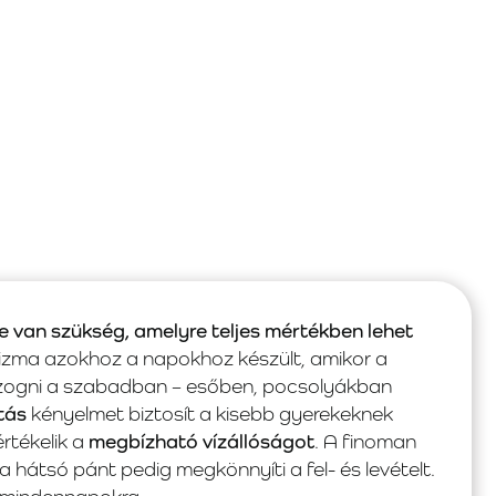
e van szükség, amelyre teljes mértékben lehet
zma azokhoz a napokhoz készült, amikor a
ogni a szabadban – esőben, pocsolyákban
tás
kényelmet biztosít a kisebb gyerekeknek
értékelik a
megbízható vízállóságot
. A finoman
 a hátsó pánt pedig megkönnyíti a fel- és levételt.