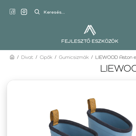
Keresés...
FEJLESZTŐ ESZKÖZÖK
home
Divat
Cipők
Gumicsizmák
LIEWOOD Aston es
LIEWOOD