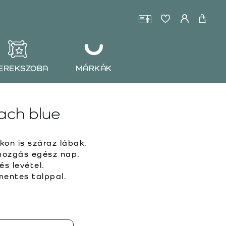
EREKSZOBA
MÁRKÁK
ach blue
on is száraz lábak.
ozgás egész nap.
és levétel.
entes talppal.