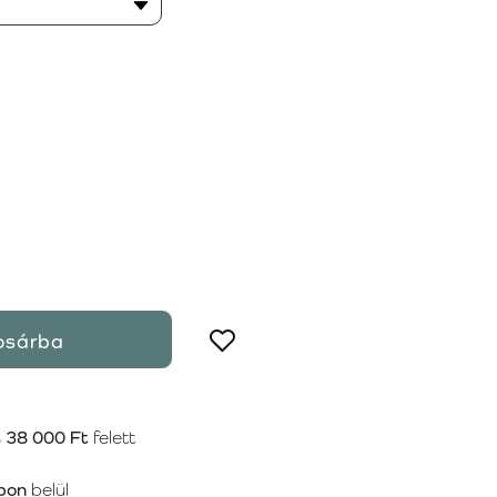
osárba
s
38 000 Ft
felett
pon
belül