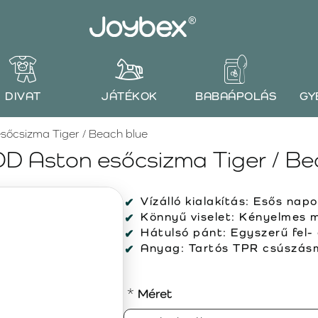
DIVAT
JÁTÉKOK
BABAÁPOLÁS
GY
őcsizma Tiger / Beach blue
 Aston esőcsizma Tiger / Be
Vízálló kialakítás:
Esős napok
Könnyű viselet:
Kényelmes m
Hátulsó pánt:
Egyszerű fel- 
Anyag:
Tartós TPR csúszásm
Méret