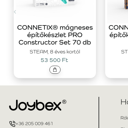
CONNETIX® mágneses
CONN
építőkészlet PRO
építő
Constructor Set 70 db
STEAM, 8 éves kortól
ST
53 500 Ft
H
Ról
+36 205 009 461