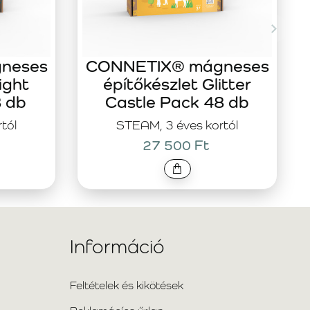
neses
CONNETIX® mágneses
ight
építőkészlet Glitter
8 db
Castle Pack 48 db
tól
STEAM, 3 éves kortól
27 500 Ft
Információ
Feltételek és kikötések