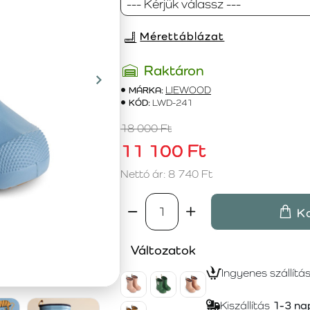
Mérettáblázat
Raktáron
MÁRKA:
LIEWOOD
KÓD:
LWD-241
18 000 Ft
11 100 Ft
Nettó ár: 8 740 Ft
K
Változatok
Ingyenes szállítá
Kiszállítás
1-3 na