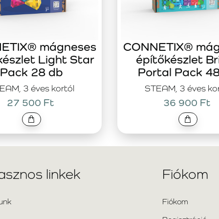
ETIX® mágneses
CONNETIX® mág
készlet Light Star
építőkészlet Br
Pack 28 db
Portal Pack 4
EAM, 3 éves kortól
STEAM, 3 éves kor
27 500 Ft
36 900 Ft
asznos linkek
Fiókom
unk
Fiókom