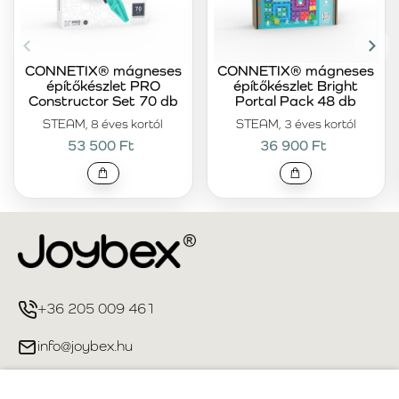
CONNETIX® mágneses
CONNETIX® mágneses
építőkészlet PRO
építőkészlet Bright
Constructor Set 70 db
Portal Pack 48 db
STEAM, 8 éves kortól
STEAM, 3 éves kortól
53 500 Ft
36 900 Ft
+36 205 009 461
info@joybex.hu
Hasznos linkek