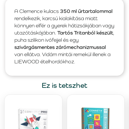
A Clemence kulacs
350 ml űrtartalommal
rendelkezik, karcsú kialakítása miatt
könnyen elfér a gyerek hátizsákjában vagy
utazótáskájában.
Tartós Tritanból készült
,
puha szilikon ivófejjel és egy
szivárgásmentes zárómechanizmussal
van ellátva. Vidám mintái remekül illenek a
LIEWOOD ételhordókhoz.
Ez is tetszhet