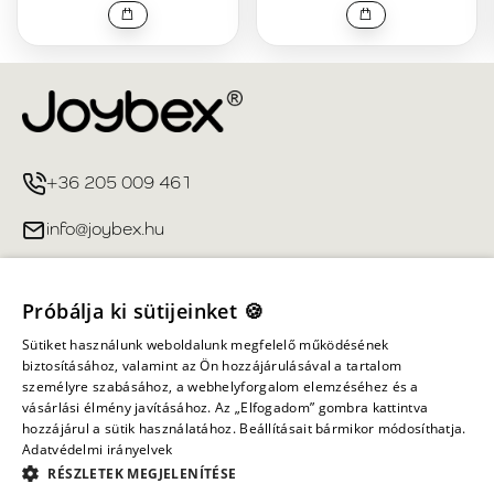
+36 205 009 461
info@joybex.hu
Hasznos linkek
Próbálja ki sütijeinket 🍪
Fiókom
Sütiket használunk weboldalunk megfelelő működésének
biztosításához, valamint az Ön hozzájárulásával a tartalom
személyre szabásához, a webhelyforgalom elemzéséhez és a
Információ
vásárlási élmény javításához. Az „Elfogadom” gombra kattintva
hozzájárul a sütik használatához. Beállításait bármikor módosíthatja.
Adatvédelmi irányelvek
Minden jog fenntartva ©
2026
Joybex.hu
RÉSZLETEK MEGJELENÍTÉSE