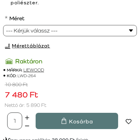
poliészter.
Méret
Mérettáblázat
Raktáron
MÁRKA:
LIEWOOD
KÓD:
LWD-264
10 800 Ft
7 480 Ft
Nettó ár: 5 890 Ft
Kosárba