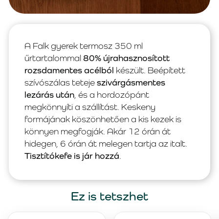
A Falk gyerek termosz 350 ml
űrtartalommal
80% újrahasznosított
rozsdamentes acélból
készült. Beépített
szívószálas teteje
szivárgásmentes
lezárás után
, és a hordozópánt
megkönnyíti a szállítást. Keskeny
formájának köszönhetően a kis kezek is
könnyen megfogják. Akár 12 órán át
hidegen, 6 órán át melegen tartja az italt.
Tisztítókefe is jár hozzá
.
Ez is tetszhet