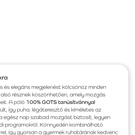
kra
s és elegáns megjelenést kölcsönöz minden
 alsó résznek köszönhetően, amely mozgás
eit. A póló
100% GOTS tanúsítvánnyal
lt, így puha, légáteresztő és kíméletes az
 egész nap szabad mozgást biztosít, legyen
ládi programokról. Könnyedén kombinálható
rrel, így gyorsan a gyermek ruhatárának kedvenc