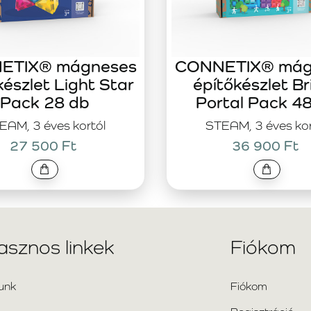
ETIX® mágneses
CONNETIX® mág
készlet Light Star
építőkészlet Br
Pack 28 db
Portal Pack 4
EAM, 3 éves kortól
STEAM, 3 éves kor
27 500 Ft
36 900 Ft
asznos linkek
Fiókom
unk
Fiókom