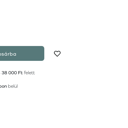
osárba
s
38 000 Ft
felett
pon
belül