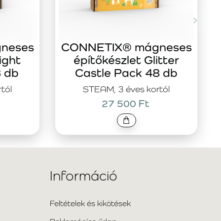
neses
CONNETIX® mágneses
ight
építőkészlet Glitter
8 db
Castle Pack 48 db
tól
STEAM, 3 éves kortól
27 500 Ft
Információ
Feltételek és kikötések