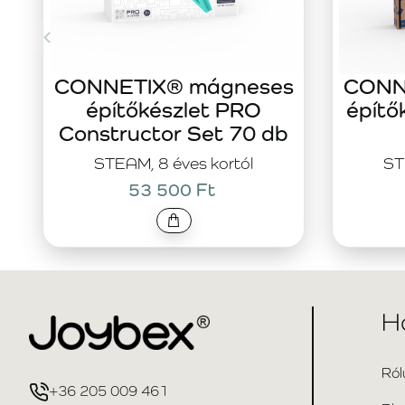
CONNETIX® mágneses
CONN
építőkészlet PRO
építő
Constructor Set 70 db
STEAM, 8 éves kortól
ST
53 500 Ft
H
Ról
+36 205 009 461