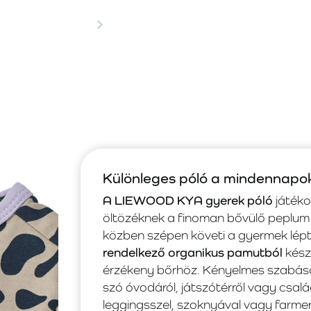
Különleges póló a mindennapo
A LIEWOOD KYA gyerek póló
játéko
öltözéknek a finoman bővülő peplum
közben szépen követi a gyermek lépt
rendelkező organikus pamutból
készü
érzékeny bőrhöz. Kényelmes szabása
szó óvodáról, játszótérről vagy csa
leggingsszel, szoknyával vagy farme