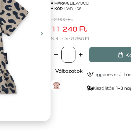
MÁRKA:
LIEWOOD
KÓD:
LWD-406
12 900 Ft
11 240 Ft
Nettó ár: 8 850 Ft
K
Változatok
Ingyenes szállítá
Kiszállítás
1-3 na