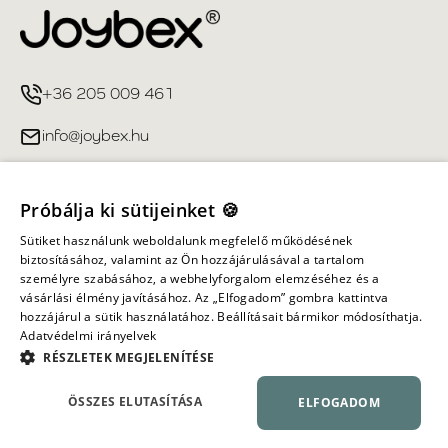
+36 205 009 461
info@joybex.hu
Hasznos linkek
Próbálja ki sütijeinket 🍪
Fiókom
Sütiket használunk weboldalunk megfelelő működésének
biztosításához, valamint az Ön hozzájárulásával a tartalom
személyre szabásához, a webhelyforgalom elemzéséhez és a
Információ
vásárlási élmény javításához. Az „Elfogadom” gombra kattintva
hozzájárul a sütik használatához. Beállításait bármikor módosíthatja.
Adatvédelmi irányelvek
Minden jog fenntartva ©
2026
Joybex.hu
RÉSZLETEK MEGJELENÍTÉSE
ÖSSZES ELUTASÍTÁSA
ELFOGADOM