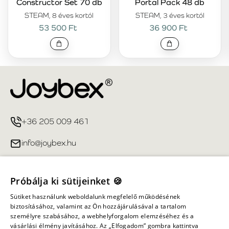
Constructor Set 70 db
Portal Pack 48 db
STEAM, 8 éves kortól
STEAM, 3 éves kortól
53 500 Ft
36 900 Ft
+36 205 009 461
info@joybex.hu
Hasznos linkek
Próbálja ki sütijeinket 🍪
Fiókom
Sütiket használunk weboldalunk megfelelő működésének
biztosításához, valamint az Ön hozzájárulásával a tartalom
személyre szabásához, a webhelyforgalom elemzéséhez és a
Információ
vásárlási élmény javításához. Az „Elfogadom” gombra kattintva