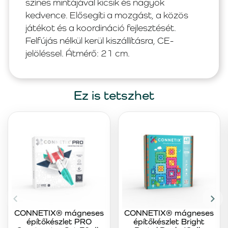
színes mintájával kicsik és nagyok
kedvence. Elősegíti a mozgást, a közös
játékot és a koordináció fejlesztését.
Felfújás nélkül kerül kiszállításra, CE-
jelöléssel. Átmérő: 21 cm.
Ez is tetszhet
CONNETIX® mágneses
CONNETIX® mágneses
építőkészlet PRO
építőkészlet Bright