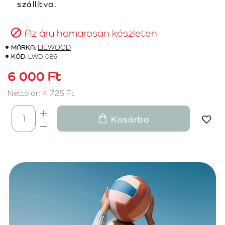
szállítva.
Az áru hamarosan készleten
MÁRKA:
LIEWOOD
KÓD:
LWD-086
6 000 Ft
Nettó ár: 4 725 Ft
Kosárba