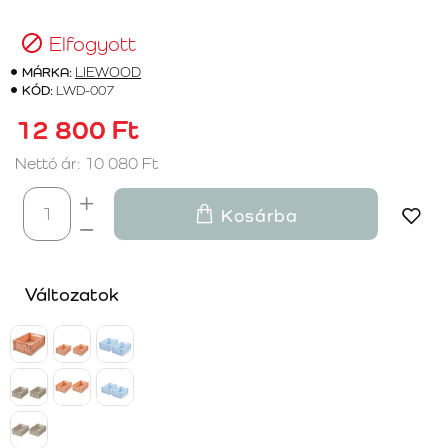
Elfogyott
MÁRKA:
LIEWOOD
KÓD:
LWD-007
12 800 Ft
Nettó ár: 10 080 Ft
Kosárba
Változatok