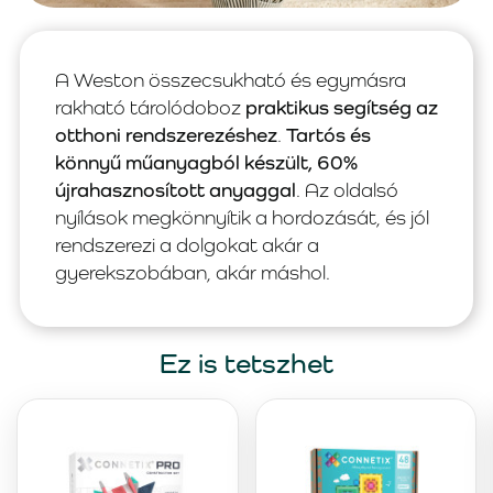
A Weston összecsukható és egymásra
rakható tárolódoboz
praktikus segítség az
otthoni rendszerezéshez
.
Tartós és
könnyű műanyagból készült, 60%
újrahasznosított anyaggal
. Az oldalsó
nyílások megkönnyítik a hordozását, és jól
rendszerezi a dolgokat akár a
gyerekszobában, akár máshol.
Ez is tetszhet