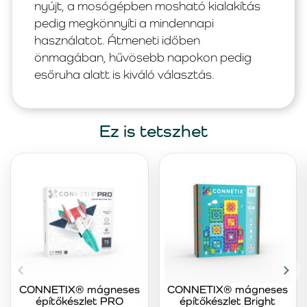
nyújt, a mosógépben mosható kialakítás
pedig megkönnyíti a mindennapi
használatot. Átmeneti időben
önmagában, hűvösebb napokon pedig
esőruha alatt is kiváló választás.
Ez is tetszhet
CONNETIX® mágneses
CONNETIX® mágneses
építőkészlet PRO
építőkészlet Bright