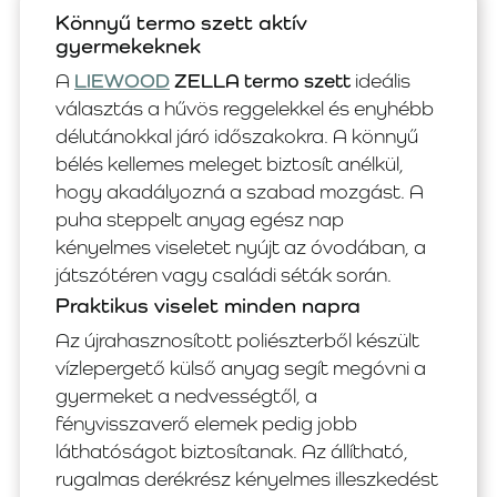
Könnyű termo szett aktív
gyermekeknek
A
LIEWOOD
ZELLA termo szett
ideális
választás a hűvös reggelekkel és enyhébb
délutánokkal járó időszakokra. A könnyű
bélés kellemes meleget biztosít anélkül,
hogy akadályozná a szabad mozgást. A
puha steppelt anyag egész nap
kényelmes viseletet nyújt az óvodában, a
játszótéren vagy családi séták során.
Praktikus viselet minden napra
Az újrahasznosított poliészterből készült
vízlepergető külső anyag segít megóvni a
gyermeket a nedvességtől, a
fényvisszaverő elemek pedig jobb
láthatóságot biztosítanak. Az állítható,
rugalmas derékrész kényelmes illeszkedést