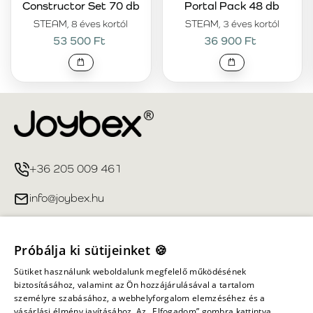
Constructor Set 70 db
Portal Pack 48 db
STEAM, 8 éves kortól
STEAM, 3 éves kortól
53 500 Ft
36 900 Ft
+36 205 009 461
info@joybex.hu
Hasznos linkek
Próbálja ki sütijeinket 🍪
Fiókom
Sütiket használunk weboldalunk megfelelő működésének
biztosításához, valamint az Ön hozzájárulásával a tartalom
személyre szabásához, a webhelyforgalom elemzéséhez és a
Információ
vásárlási élmény javításához. Az „Elfogadom” gombra kattintva