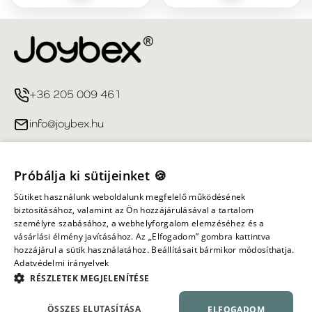
+36 205 009 461
info@joybex.hu
Hasznos linkek
Próbálja ki sütijeinket 🍪
Fiókom
Sütiket használunk weboldalunk megfelelő működésének
biztosításához, valamint az Ön hozzájárulásával a tartalom
személyre szabásához, a webhelyforgalom elemzéséhez és a
Információ
vásárlási élmény javításához. Az „Elfogadom” gombra kattintva
hozzájárul a sütik használatához. Beállításait bármikor módosíthatja.
Adatvédelmi irányelvek
Minden jog fenntartva ©
2026
Joybex.hu
RÉSZLETEK MEGJELENÍTÉSE
ÖSSZES ELUTASÍTÁSA
ELFOGADOM