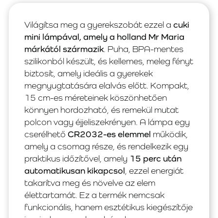
Világítsa meg a gyerekszobát ezzel a
cuki
mini lámpával, amely a holland Mr Maria
márkától származik
. Puha, BPA-mentes
szilikonból készült, és kellemes, meleg fényt
biztosít, amely ideális a gyerekek
megnyugtatására elalvás előtt. Kompakt,
15 cm-es méreteinek köszönhetően
könnyen hordozható, és remekül mutat
polcon vagy éjjeliszekrényen. A lámpa egy
cserélhető
CR2032-es elemmel
működik,
amely a csomag része, és rendelkezik egy
praktikus időzítővel, amely
15 perc után
automatikusan kikapcsol
, ezzel energiát
takarítva meg és növelve az elem
élettartamát. Ez a termék nemcsak
funkcionális, hanem esztétikus kiegészítője