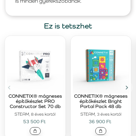
is minden gyerekszobának.
Ez is tetszhet
CONNETIX® mágneses
CONNETIX® mágneses
építőkészlet PRO
építőkészlet Bright
Constructor Set 70 db
Portal Pack 48 db
STEAM, 8 éves kortól
STEAM, 3 éves kortól
53 500 Ft
36 900 Ft