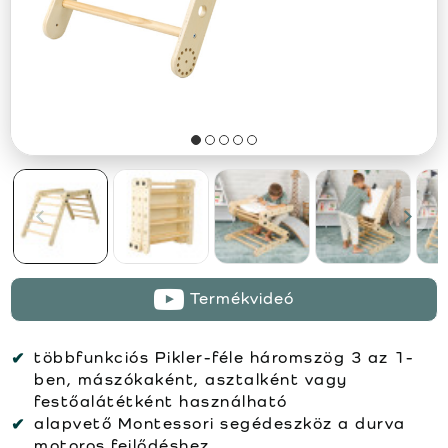
Termékvideó
többfunkciós Pikler-féle háromszög 3 az 1-
ben, mászókaként, asztalként vagy
festőalátétként használható
alapvető Montessori segédeszköz a durva
motoros fejlődéshez