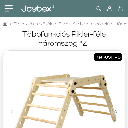
home
Fejlesztő eszközök
Pikler-féle háromszögek
Három
Többfunkciós Pikler-féle
háromszög "Z"
KIÁRUSÍTÁS