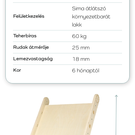
Sima átlátszó
Felületkezelés
környezetbarát
lakk
Teherbíras
60 kg
Rudak átmérője
25 mm
Lemezvastagság
18 mm
Kor
6 hónaptól