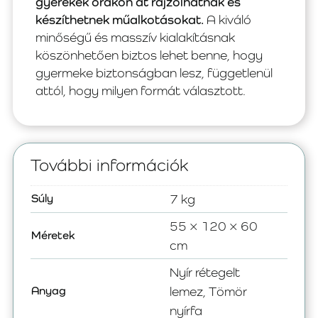
gyerekek órákon át rajzolhatnak és
készíthetnek műalkotásokat.
A kiváló
minőségű és masszív kialakításnak
köszönhetően biztos lehet benne, hogy
gyermeke biztonságban lesz, függetlenül
attól, hogy milyen formát választott.
További információk
Súly
7 kg
55 × 120 × 60
Méretek
cm
Nyír rétegelt
Anyag
lemez, Tömör
nyírfa