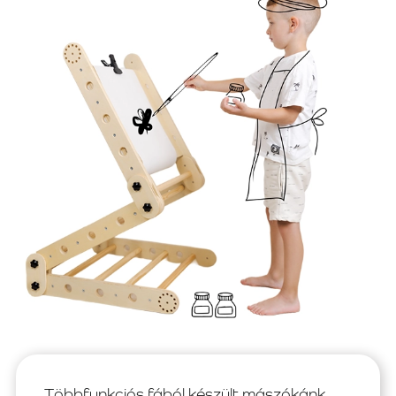
Többfunkciós fából készült mászókánk,