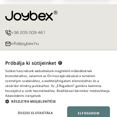
+36 205 009 461
info@joybex.hu
Hasznos linkek
Próbálja ki sütijeinket 🍪
Fiókom
Sütiket használunk weboldalunk megfelelő működésének
biztosításához, valamint az Ön hozzájárulásával a tartalom
személyre szabásához, a webhelyforgalom elemzéséhez és a
Információ
vásárlási élmény javításához. Az „Elfogadom” gombra kattintva
hozzájárul a sütik használatához. Beállításait bármikor módosíthatja.
Adatvédelmi irányelvek
Minden jog fenntartva ©
2026
Joybex.hu
RÉSZLETEK MEGJELENÍTÉSE
ÖSSZES ELUTASÍTÁSA
ELFOGADOM