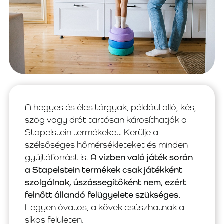
A hegyes és éles tárgyak, például olló, kés,
szög vagy drót tartósan károsíthatják a
Stapelstein termékeket. Kerülje a
szélsőséges hőmérsékleteket és minden
gyújtóforrást is.
A vízben való játék során
a Stapelstein termékek csak játékként
szolgálnak, úszássegítőként nem, ezért
felnőtt állandó felügyelete szükséges.
Legyen óvatos, a kövek csúszhatnak a
síkos felületen.