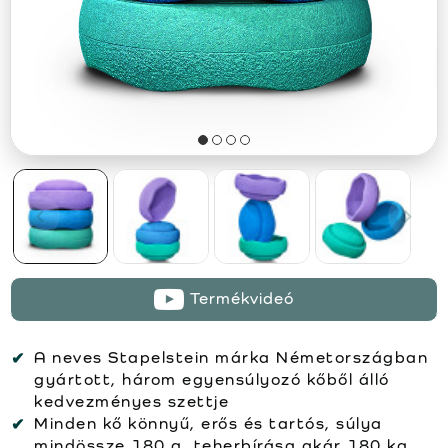
Termékvideó
A neves Stapelstein márka Németországban
gyártott, három egyensúlyozó kőből álló
kedvezményes szettje
Minden kő könnyű, erős és tartós, súlya
mindössze 180 g, teherbírása akár 180 kg