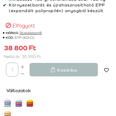
Környezetbarát és újrahasznosítható EPP
(expandált polipropilén) anyagból készült
Elfogyott
MÁRKA:
Stapelstein®
KÓD:
STP-003-CC
38 800 Ft
Nettó ár: 30 550 Ft
Kosárba
Változatok