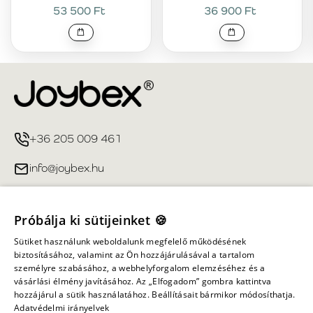
53 500 Ft
36 900 Ft
+36 205 009 461
info@joybex.hu
Hasznos linkek
Próbálja ki sütijeinket 🍪
Fiókom
Sütiket használunk weboldalunk megfelelő működésének
biztosításához, valamint az Ön hozzájárulásával a tartalom
személyre szabásához, a webhelyforgalom elemzéséhez és a
Információ
vásárlási élmény javításához. Az „Elfogadom” gombra kattintva
hozzájárul a sütik használatához. Beállításait bármikor módosíthatja.
Adatvédelmi irányelvek