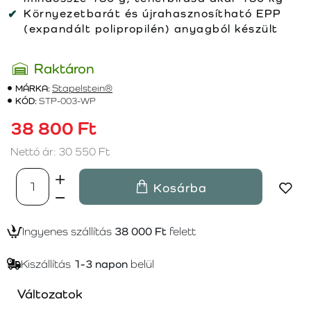
Környezetbarát és újrahasznosítható EPP
(expandált polipropilén) anyagból készült
Raktáron
MÁRKA:
Stapelstein®
KÓD:
STP-003-WP
38 800 Ft
Nettó ár: 30 550 Ft
Kosárba
Ingyenes szállítás
38 000 Ft
felett
Kiszállítás
1-3 napon
belül
Változatok