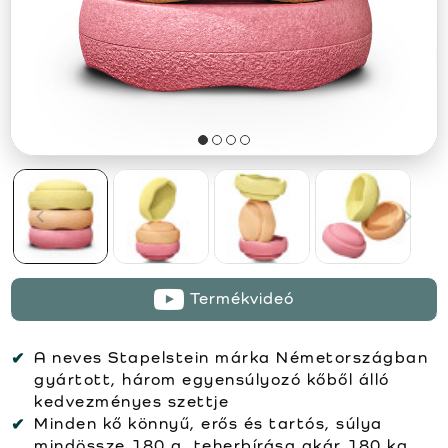
Termékvideó
A neves Stapelstein márka Németországban
gyártott, három egyensúlyozó kőből álló
kedvezményes szettje
Minden kő könnyű, erős és tartós, súlya
mindössze 180 g, teherbírása akár 180 kg