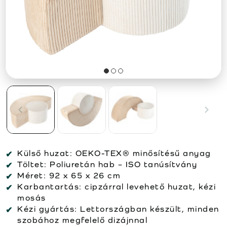
Külső huzat:
OEKO-TEX® minősítésű anyag
Töltet:
Poliuretán hab – ISO tanúsítvány
Méret:
92 x 65 x 26 cm
Karbantartás:
cipzárral levehető huzat, kézi
mosás
Kézi gyártás:
Lettországban készült, minden
szobához megfelelő dizájnnal