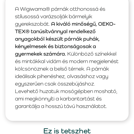
A Wigiwama® párnák otthonossá és
stílusossá varázsolják bármelyik
gyerekszobát.
A kiváló minőségű, OEKO-
TEX® tanúsítvánnyal rendelkező
anyagokból készült párnák puhák,
kényelmesek és biztonságosak a
gyermekek számára.
Különböző színekkel
és mintákkal vidám és modern megjelenést
kölcsönöznek a belső térnek. A párnák
ideálisak pihenéshez, olvasáshoz vagy
egyszerűen csak összebújáshoz.
Levehető huzatuk mosógépben mosható,
ami megkönnyíti a karbantartást és
garantálja a hosszú távú használatot.
Ez is tetszhet