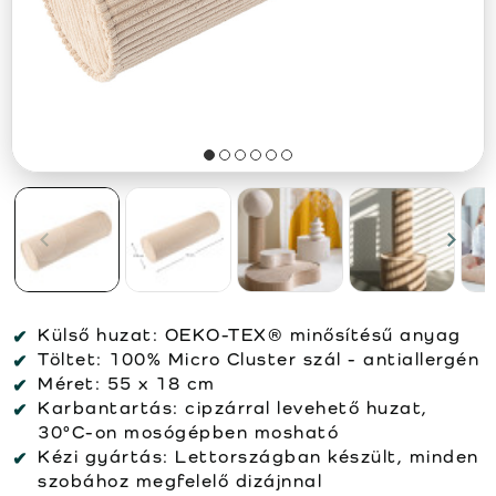
Külső huzat:
OEKO-TEX® minősítésű anyag
Töltet:
100% Micro Cluster szál - antiallergén
Méret:
55 x 18 cm
Karbantartás:
cipzárral levehető huzat,
30°C-on mosógépben mosható
Kézi gyártás:
Lettországban készült, minden
szobához megfelelő dizájnnal