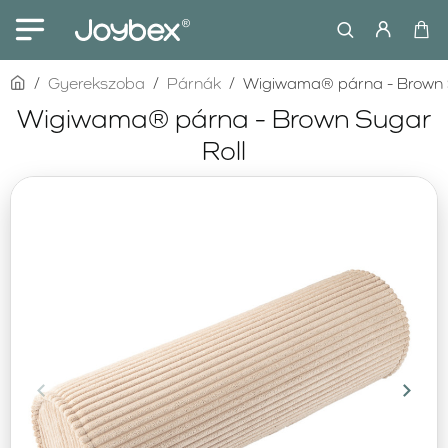
home
Gyerekszoba
Párnák
Wigiwama® párna - Brown 
Wigiwama® párna - Brown Sugar
Roll