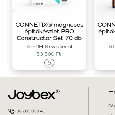
CONNETIX® mágneses
CONN
építőkészlet PRO
építő
Constructor Set 70 db
STEAM, 8 éves kortól
ST
53 500 Ft
H
Ról
+36 205 009 461