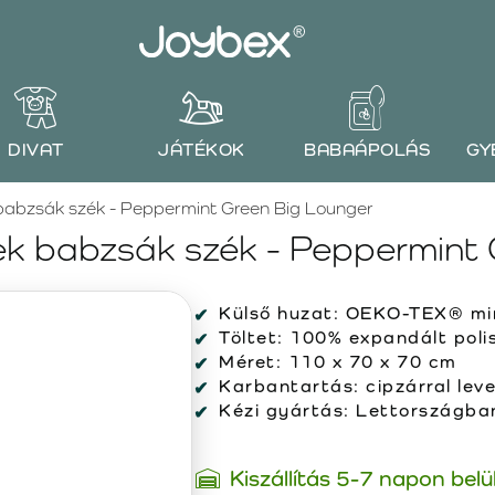
DIVAT
JÁTÉKOK
BABAÁPOLÁS
GY
abzsák szék - Peppermint Green Big Lounger
 babzsák szék - Peppermint 
Külső huzat:
OEKO-TEX® min
Töltet:
100% expandált polis
Méret:
110 x 70 x 70 cm
Karbantartás:
cipzárral lev
Kézi gyártás:
Lettországban 
Kiszállítás 5-7 napon belü