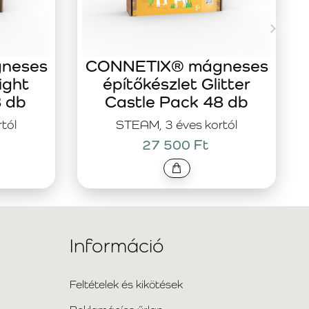
neses
CONNETIX® mágneses
ight
építőkészlet Glitter
8 db
Castle Pack 48 db
tól
STEAM, 3 éves kortól
27 500 Ft
Információ
Feltételek és kikötések