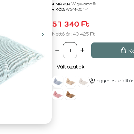
MÁRKA:
Wigiwama®
KÓD:
WGM-004-4
51 340 Ft
Nettó ár: 40 425 Ft
K
Változatok
Ingyenes szállítá