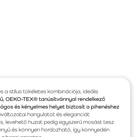
 stílus tökéletes kombinációja, ideális
gű, OEKO-TEX® tanúsítvánnyal rendelkező
ágos és kényelmes helyet biztosít a pihenéshez
nváltozatai hangulatot és eleganciát
s, levehető huzat pedig egyszerű mosást tesz
nyű és könnyen hordozható, így könnyedén