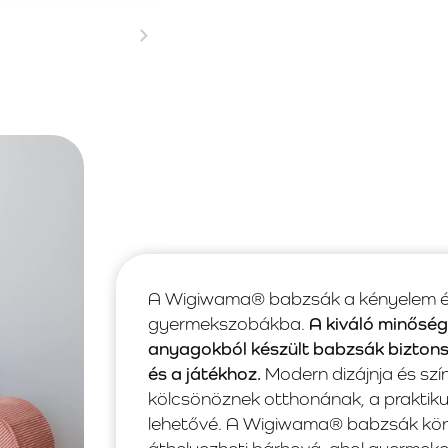
A Wigiwama® babzsák a kényelem és a
gyermekszobákba.
A kiváló minősé
anyagokból készült babzsák biztons
és a játékhoz.
Modern dizájnja és szí
kölcsönöznek otthonának, a praktiku
lehetővé. A Wigiwama® babzsák kön