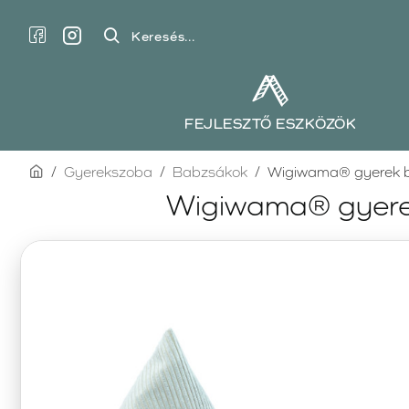
Keresés...
FEJLESZTŐ ESZKÖZÖK
home
Gyerekszoba
Babzsákok
Wigiwama® gyerek b
Wigiwama® gyerek