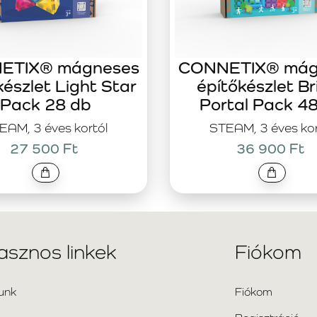
ETIX® mágneses
CONNETIX® mág
készlet Light Star
építőkészlet Br
Pack 28 db
Portal Pack 4
EAM, 3 éves kortól
STEAM, 3 éves kor
27 500 Ft
36 900 Ft
asznos linkek
Fiókom
unk
Fiókom