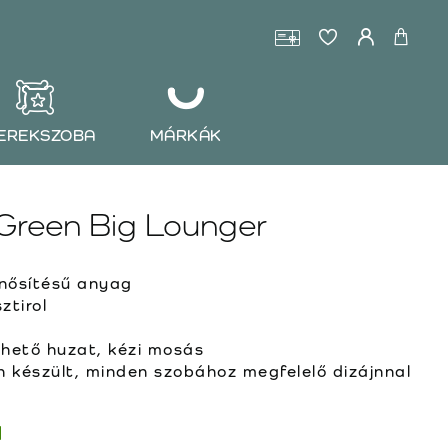
EREKSZOBA
MÁRKÁK
Green Big Lounger
ősítésű anyag
ztirol
ehető huzat, kézi mosás
készült, minden szobához megfelelő dizájnnal
l