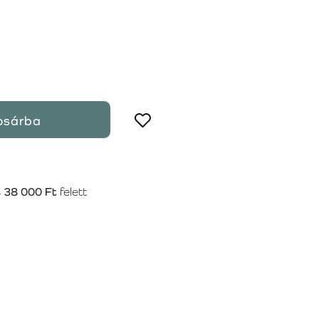
osárba
s
38 000 Ft
felett