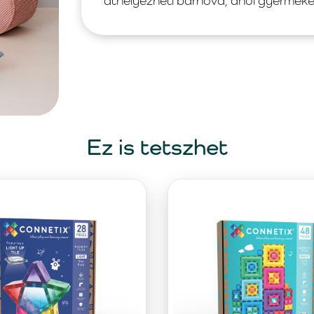
áthelyezheti bárhová, ahol gyermeke 
Ez is tetszhet