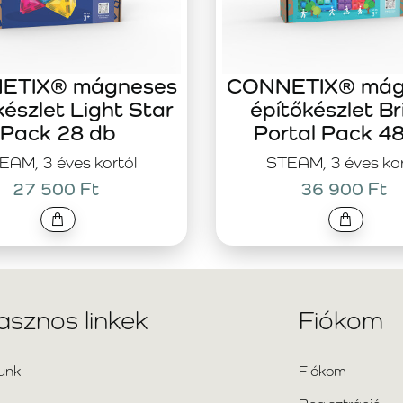
ETIX® mágneses
CONNETIX® mág
készlet Light Star
építőkészlet Br
Pack 28 db
Portal Pack 4
EAM, 3 éves kortól
STEAM, 3 éves kor
27 500 Ft
36 900 Ft
asznos linkek
Fiókom
unk
Fiókom