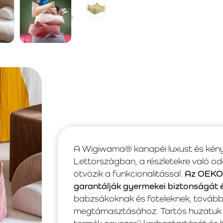
A Wigiwama® kanapéi luxust és kén
Lettországban, a részletekre való od
ötvözik a funkcionalitással.
Az OEKO-
garantálják gyermekei biztonságát 
babzsákoknak és foteleknek, további 
megtámasztásához. Tartós huzatuk k