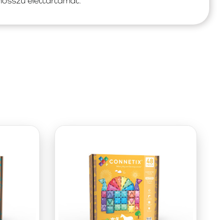
hosszú élettartamát.