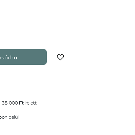
osárba
s
38 000 Ft
felett
pon
belül