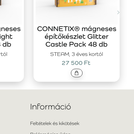
neses
CONNETIX® mágneses
ight
építőkészlet Glitter
8 db
Castle Pack 48 db
tól
STEAM, 3 éves kortól
27 500 Ft
Információ
Feltételek és kikötések