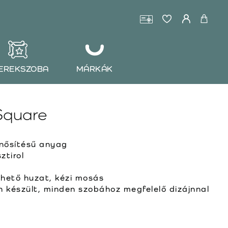
EREKSZOBA
MÁRKÁK
Square
ősítésű anyag
ztirol
ehető huzat, kézi mosás
készült, minden szobához megfelelő dizájnnal