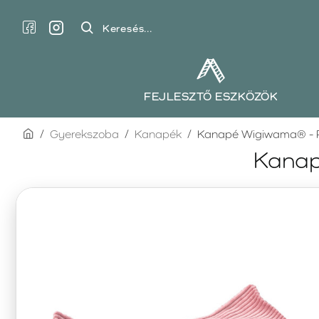
Keresés...
FEJLESZTŐ ESZKÖZÖK
home
Gyerekszoba
Kanapék
Kanapé Wigiwama® - P
Kanap