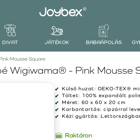
DIVAT
JÁTÉKOK
BABAÁPOLÁS
GY
ink Mousse Square
é Wigiwama® - Pink Mousse 
Külső huzat:
OEKO-TEX® min
Töltet:
100% expandált polis
Méret:
60 x 60 x 20 cm
Karbantartás:
cipzárral lev
Kézi gyártás:
Lettországban 
Raktáron