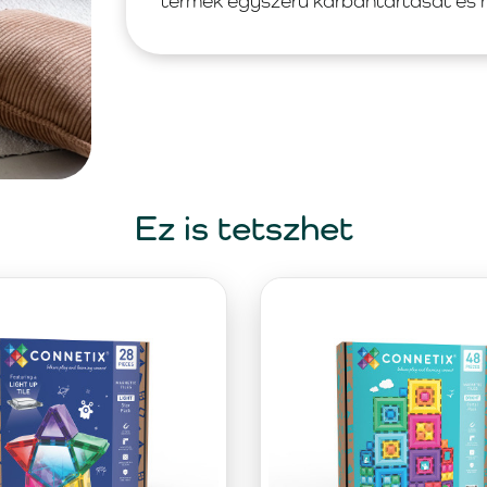
termék egyszerű karbantartását és 
Ez is tetszhet