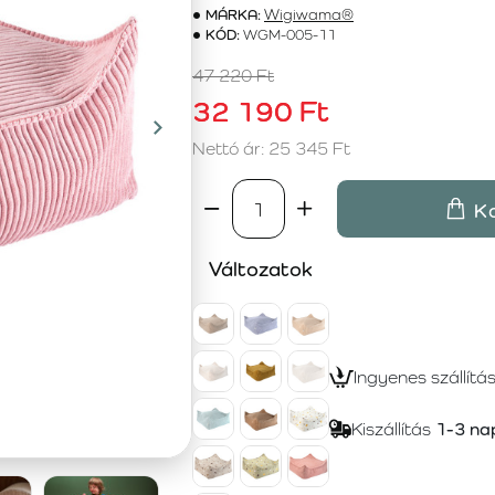
MÁRKA:
Wigiwama®
KÓD:
WGM-005-11
47 220 Ft
32 190 Ft
Nettó ár: 25 345 Ft
K
Változatok
Ingyenes szállítá
Kiszállítás
1-3 na