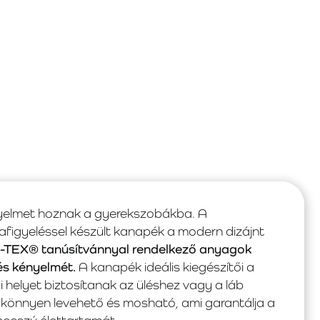
yelmet hoznak a gyerekszobákba. A
afigyeléssel készült kanapék a modern dizájnt
TEX® tanúsítvánnyal rendelkező anyagok
és kényelmét.
A kanapék ideális kiegészítői a
helyet biztosítanak az üléshez vagy a láb
önnyen levehető és mosható, ami garantálja a