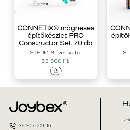
CONNETIX® mágneses
CONN
építőkészlet PRO
építő
Constructor Set 70 db
STEAM, 8 éves kortól
ST
53 500 Ft
H
Ról
+36 205 009 461