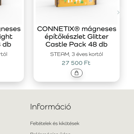
neses
CONNETIX® mágneses
ight
építőkészlet Glitter
8 db
Castle Pack 48 db
tól
STEAM, 3 éves kortól
27 500 Ft
Információ
Feltételek és kikötések