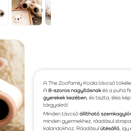
A The Zoofamily Koala távcső tökélet
A
8-szoros nagyításnak
és a puha f
gyerekek kezében
, és tiszta, éles ké
tárgyakról.
Minden távcső
állítható szemkagyló
minden gyermekhez, ráadásul strapabí
kalandokhoz. Ráadásul
ütésálló
, így