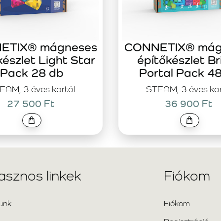
ETIX® mágneses
CONNETIX® mág
készlet Light Star
építőkészlet Br
Pack 28 db
Portal Pack 4
EAM, 3 éves kortól
STEAM, 3 éves kor
27 500 Ft
36 900 Ft
asznos linkek
Fiókom
unk
Fiókom