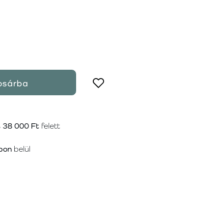
osárba
s
38 000 Ft
felett
pon
belül