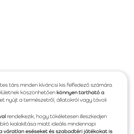
es társ minden kíváncsi kis felfedező számára.
elületnek köszönhetően
könnyen tartható a
pet nyújt a természetről, állatokról vagy távoli
val
rendelkezik, hogy tökéletesen illeszkedjen
ró kialakítása miatt ideális mindennapi
a váratlan eséseket és szabadtéri játékokat is