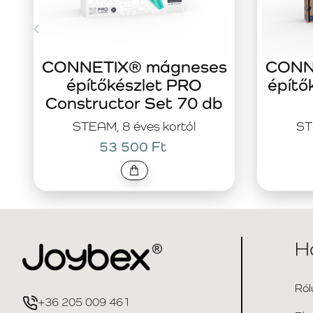
CONNETIX® mágneses
CONN
építőkészlet PRO
építő
Constructor Set 70 db
STEAM, 8 éves kortól
ST
53 500 Ft
H
Ról
+36 205 009 461