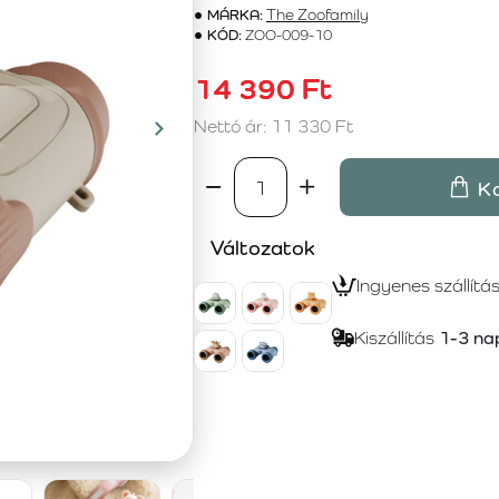
MÁRKA:
The Zoofamily
KÓD:
ZOO-009-10
14 390 Ft
Nettó ár: 11 330 Ft
K
Változatok
Ingyenes szállítá
Kiszállítás
1-3 na