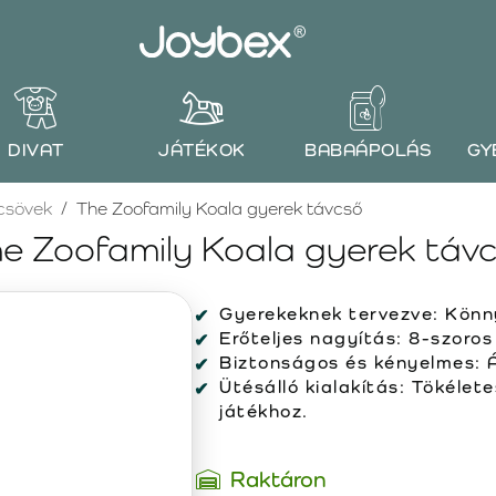
DIVAT
JÁTÉKOK
BABAÁPOLÁS
GY
csövek
The Zoofamily Koala gyerek távcső
e Zoofamily Koala gyerek táv
Gyerekeknek tervezve: Könnyű
Erőteljes nagyítás: 8-szoros
Biztonságos és kényelmes: Á
Ütésálló kialakítás: Tökéle
játékhoz.
Raktáron