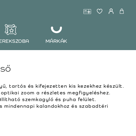
EREKSZOBA
MÁRKÁK
cső
, tartós és kifejezetten kis kezekhez készült.
 optikai zoom a részletes megfigyeléshez.
llítható szemkagyló és puha felület.
tes mindennapi kalandokhoz és szabadtéri