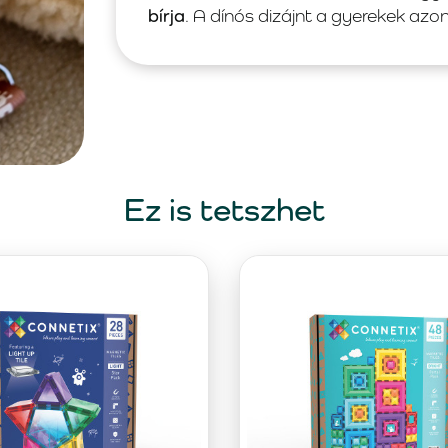
bírja
. A dínós dizájnt a gyerekek azo
Ez is tetszhet