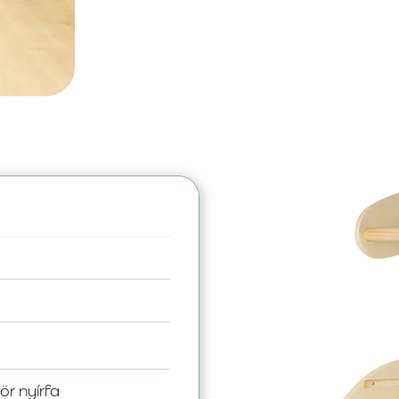
ör nyírfa