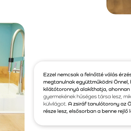
Ezzel nemcsak a felnőtté válás érzé
megtanulnak együttműködni Önnel,
kilátótoronnyá alakíthatja, ahonnan k
gyermekének hűséges társa lesz, mik
külvilágot.
A zsiráf tanulótorony az 
része lesz, elsősorban a benne rejl