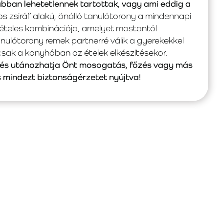
ábban lehetetlennek tartottak, vagy ami eddig a
s zsiráf alakú, önálló tanulótorony a mindennapi
vételes kombinációja, amelyet mostantól
nulótorony remek partnerré válik a gyerekekkel
ak a konyhában az ételek elkészítésekor.
 és utánozhatja Önt mosogatás, főzés vagy más
mindezt biztonságérzetet nyújtva!