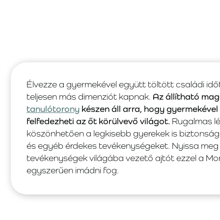
Élvezze a gyermekével együtt töltött családi i
teljesen más dimenziót kapnak.
Az állítható ma
tanulótorony
készen áll arra, hogy gyermekével 
felfedezheti az őt körülvevő világot.
Rugalmas l
köszönhetően a legkisebb gyerekek is biztonságg
és egyéb érdekes tevékenységeket. Nyissa meg g
tevékenységek világába vezető ajtót ezzel a Mo
egyszerűen imádni fog.