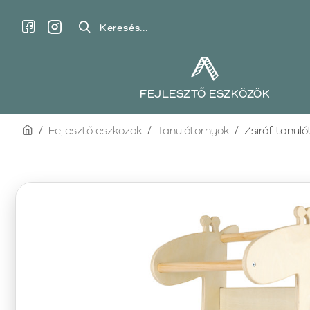
Keresés...
FEJLESZTŐ ESZKÖZÖK
home
Fejlesztő eszközök
Tanulótornyok
Zsiráf tanul