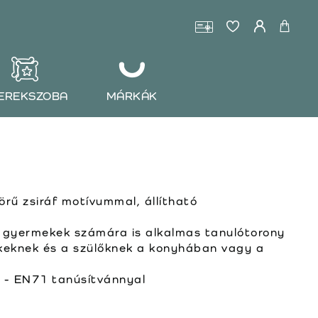
EREKSZOBA
MÁRKÁK
rű zsiráf motívummal, állítható
b gyermekek számára is alkalmas tanulótorony
keknek és a szülőknek a konyhában vagy a
t - EN71 tanúsítvánnyal