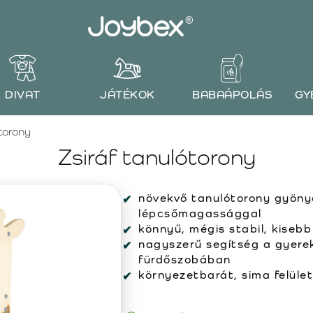
DIVAT
JÁTÉKOK
BABAÁPOLÁS
GY
ótorony
Zsiráf tanulótorony
növekvő tanulótorony gyönyö
lépcsőmagassággal
könnyű, mégis stabil, kiseb
nagyszerű segítség a gyere
fürdőszobában
környezetbarát, sima felüle