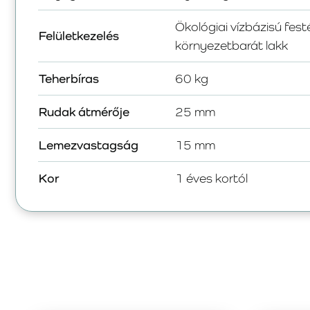
Ökológiai vízbázisú fest
Felületkezelés
környezetbarát lakk
Teherbíras
60 kg
Rudak átmérője
25 mm
Lemezvastagság
15 mm
Kor
1 éves kortól