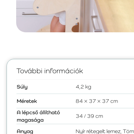
További információk
Súly
4,2 kg
Méretek
84 × 37 × 37 cm
A lépcső állítható
34 / 39 cm
magasága
Anyag
Nyír rétegelt lemez, Töm