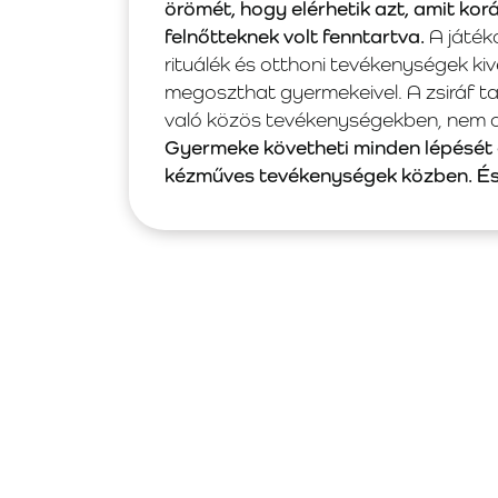
örömét, hogy elérhetik azt, amit kor
felnőtteknek volt fenntartva.
A játéko
rituálék és otthoni tevékenységek ki
megoszthat gyermekeivel. A zsiráf ta
való közös tevékenységekben, nem cs
Gyermeke követheti minden lépését
kézműves tevékenységek közben. És 