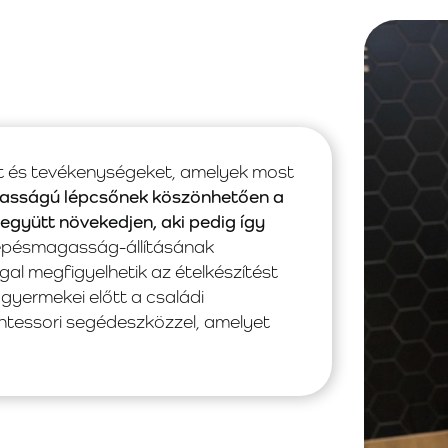
dőt és tevékenységeket, amelyek most
gasságú lépcsőnek köszönhetően a
együtt növekedjen, aki pedig így
épésmagasság-állításának
al megfigyelhetik az ételkészítést
yermekei előtt a családi
ntessori segédeszközzel, amelyet