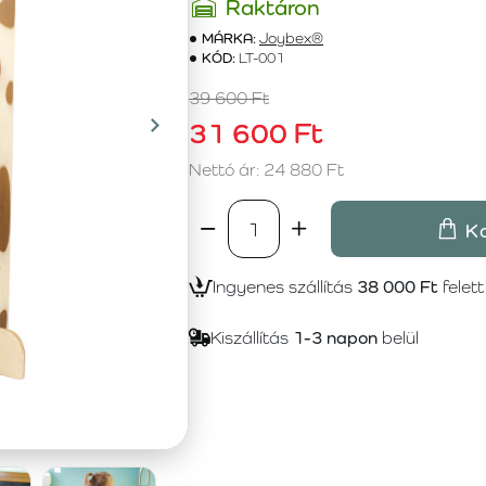
Raktáron
MÁRKA:
Joybex®
KÓD:
LT-001
39 600 Ft
31 600 Ft
Nettó ár: 24 880 Ft
K
Ingyenes szállítás
38 000 Ft
felett
Kiszállítás
1-3 napon
belül