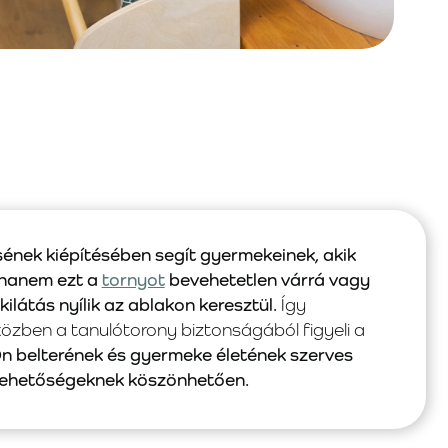
sének kiépítésében segít gyermekeinek, akik
 hanem ezt a
tornyot
bevehetetlen várrá vagy
ilátás nyílik az ablakon keresztül.
Így
özben a tanulótorony biztonságából figyeli a
Ön belterének és gyermeke életének szerves
ő lehetőségeknek köszönhetően.