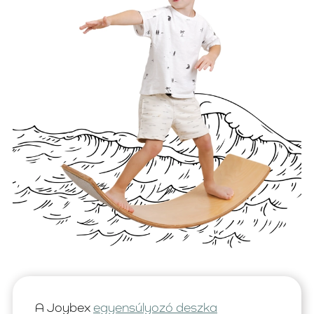
A Joybex
egyensúlyozó deszka