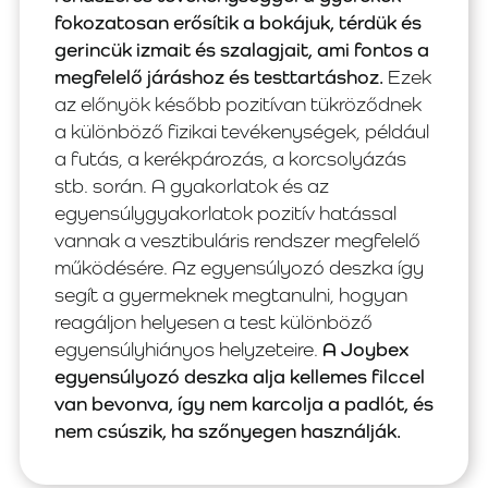
fokozatosan erősítik a bokájuk, térdük és
gerincük izmait és szalagjait, ami fontos a
megfelelő járáshoz és testtartáshoz.
Ezek
az előnyök később pozitívan tükröződnek
a különböző fizikai tevékenységek, például
a futás, a kerékpározás, a korcsolyázás
stb. során. A gyakorlatok és az
egyensúlygyakorlatok pozitív hatással
vannak a vesztibuláris rendszer megfelelő
működésére. Az egyensúlyozó deszka így
segít a gyermeknek megtanulni, hogyan
reagáljon helyesen a test különböző
egyensúlyhiányos helyzeteire.
A Joybex
egyensúlyozó deszka alja kellemes filccel
van bevonva, így nem karcolja a padlót, és
nem csúszik, ha szőnyegen használják.