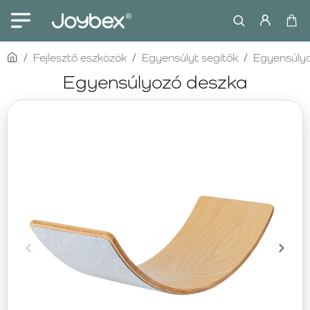
home
Fejlesztő eszközök
Egyensúlyt segítők
Egyensúly
Egyensúlyozó deszka