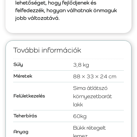
lehetőséget, hogy fejlődjenek és
felfedezzék, hogyan válhatnak önmaguk
jobb változatává.
További információk
Súly
3,8 kg
Méretek
88 × 33 × 24 cm
Sima átlátszó
Felületkezelés
környezetbarát
lakk
Teherbírás
60kg
Bükk rétegelt
Anyag
lemez