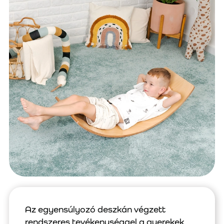
Az egyensúlyozó deszkán végzett
rendszeres tevékenységgel a gyerekek