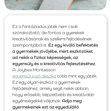
Ez a fantáziadús játék nem csak
szórakoztató, de fontos a gyerekek
kreativitásának és szellemi fejlödésének
szempontjából is.
Ez egy kiváló befektetés
a gyermekek jövőjébe, mert eszközöket
ad nekik a fizikai képességek, az
egyensúly és a kreativitás fejlesztéséhez.
A Joybex Montessori
egyensúlyozó deszka
több mint egy játék.
Ez egy olyan eszköz a gyermekek
fejlődéséhez, amely segít nekik abban,
hogy erősebb, képzettebb és kreatívabb
egyéniségekké váljanak.
Adja meg
gyermekeinek ezt az egyedülálló