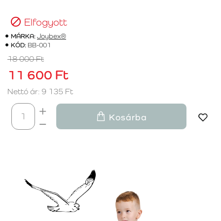
Elfogyott
MÁRKA:
Joybex®
KÓD:
BB-001
18 000 Ft
11 600 Ft
Nettó ár: 9 135 Ft
Kosárba