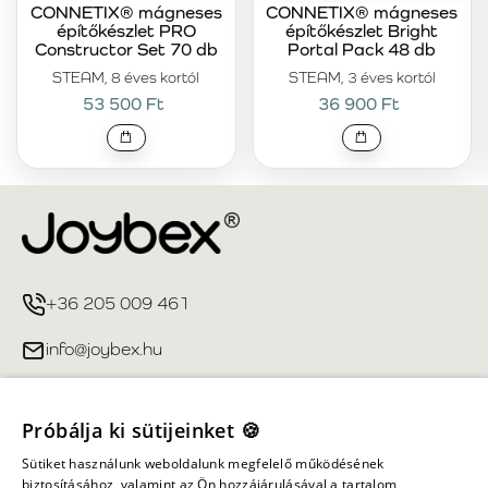
CONNETIX® mágneses
CONNETIX® mágneses
építőkészlet PRO
építőkészlet Bright
Constructor Set 70 db
Portal Pack 48 db
STEAM, 8 éves kortól
STEAM, 3 éves kortól
53 500 Ft
36 900 Ft
+36 205 009 461
info@joybex.hu
Hasznos linkek
Próbálja ki sütijeinket 🍪
Fiókom
Sütiket használunk weboldalunk megfelelő működésének
biztosításához, valamint az Ön hozzájárulásával a tartalom