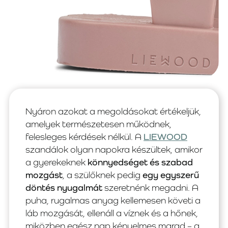
Nyáron azokat a megoldásokat értékeljük,
amelyek természetesen működnek,
felesleges kérdések nélkül. A
LIEWOOD
szandálok olyan napokra készültek, amikor
a gyerekeknek
könnyedséget és szabad
mozgást
, a szülőknek pedig
egy egyszerű
döntés nyugalmát
szeretnénk megadni. A
puha, rugalmas anyag kellemesen követi a
láb mozgását, ellenáll a víznek és a hőnek,
miközben egész nap kényelmes marad – a