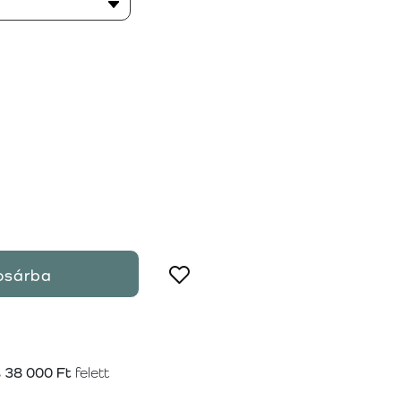
osárba
s
38 000 Ft
felett