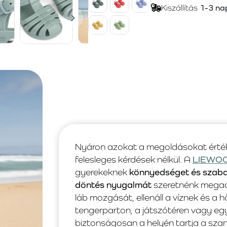
Kiszállítás
1-3 na
Nyáron azokat a megoldásokat érték
felesleges kérdések nélkül. A
LIEWO
gyerekeknek
könnyedséget és szab
döntés nyugalmát
szeretnénk megadn
láb mozgását, ellenáll a víznek és 
tengerparton, a játszótéren vagy egy
biztonságosan a helyén tartja a szandá