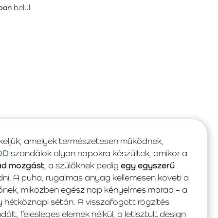
pon
belül
eljük, amelyek természetesen működnek,
OD
szandálok olyan napokra készültek, amikor a
ad mozgást
, a szülőknek pedig
egy egyszerű
i. A puha, rugalmas anyag kellemesen követi a
a hőnek, miközben egész nap kényelmes marad – a
 hétköznapi sétán. A visszafogott rögzítés
lt, felesleges elemek nélkül, a letisztult design