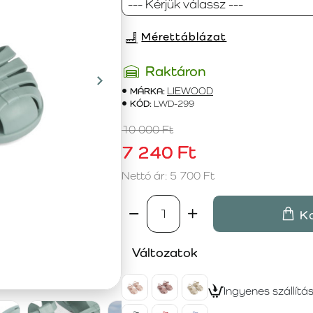
Mérettáblázat
Raktáron
MÁRKA:
LIEWOOD
KÓD:
LWD-299
10 000 Ft
7 240 Ft
Nettó ár: 5 700 Ft
K
Változatok
Ingyenes szállítá