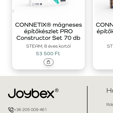
CONNETIX® mágneses
CONN
építőkészlet PRO
építő
Constructor Set 70 db
STEAM, 8 éves kortól
ST
53 500 Ft
H
Ról
+36 205 009 461