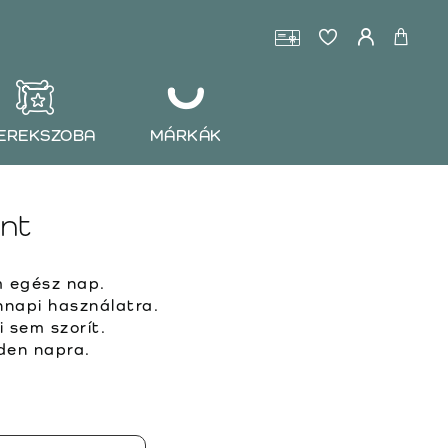
EREKSZOBA
MÁRKÁK
nt
 egész nap.
napi használatra.
sem szorít.
den napra.