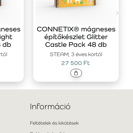
neses
CONNETIX® mágneses
ight
építőkészlet Glitter
8 db
Castle Pack 48 db
tól
STEAM, 3 éves kortól
27 500 Ft
Információ
Feltételek és kikötések