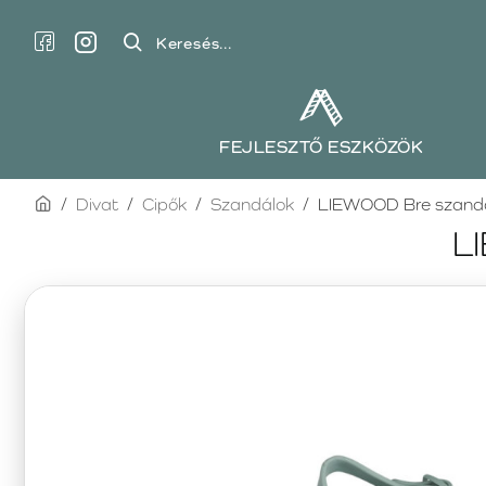
Keresés...
FEJLESZTŐ ESZKÖZÖK
home
Divat
Cipők
Szandálok
LIEWOOD Bre szandá
L