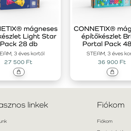
ETIX® mágneses
CONNETIX® mág
készlet Light Star
építőkészlet Br
Pack 28 db
Portal Pack 4
EAM, 3 éves kortól
STEAM, 3 éves kor
27 500 Ft
36 900 Ft
asznos linkek
Fiókom
unk
Fiókom