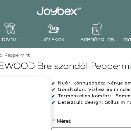
DIVAT
JÁTÉKOK
BABAÁPOLÁS
GY
l Peppermint
IEWOOD Bre szandál Peppermi
Nyári könnyedség:
Kényelem
Gondtalan:
Vízhez és minden
Természetes komfort:
Semmi 
Letisztult design:
Stílus min
Méret