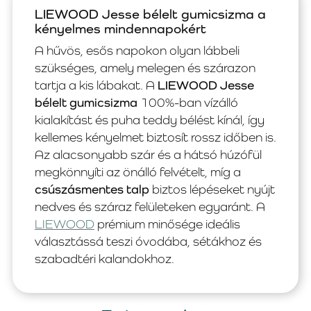
LIEWOOD Jesse bélelt gumicsizma a
kényelmes mindennapokért
A hűvös, esős napokon olyan lábbeli
szükséges, amely melegen és szárazon
tartja a kis lábakat. A
LIEWOOD Jesse
bélelt gumicsizma
100%-ban vízálló
kialakítást és puha teddy bélést kínál, így
kellemes kényelmet biztosít rossz időben is.
Az alacsonyabb szár és a hátsó húzófül
megkönnyíti az önálló felvételt, míg a
csúszásmentes talp
biztos lépéseket nyújt
nedves és száraz felületeken egyaránt. A
LIEWOOD
prémium minősége ideális
választássá teszi óvodába, sétákhoz és
szabadtéri kalandokhoz.