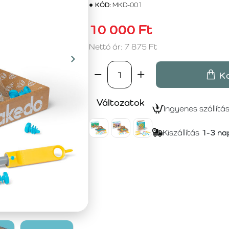
KÓD:
MKD-001
10 000 Ft
Nettó ár: 7 875 Ft
K
Változatok
Ingyenes szállítá
Kiszállítás
1-3 na