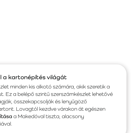
l a kartonépítés világát
zlet minden kis alkotó számára, akik szeretik a
t. Ez a belépő szintű szerszámkészlet lehetővé
ágják, összekapcsolják és lenyűgöző
artont. Lovagtól kezdve várakon át egészen
ítása
a Makedóval tiszta, alacsony
iával.