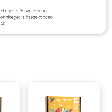
réteget is összekapcsol
tonréteget is összekapcsol
ol)