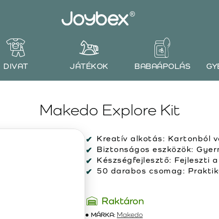
DIVAT
JÁTÉKOK
BABAÁPOLÁS
GY
Makedo Explore Kit
Kreatív alkotás:
Kartonból vá
Biztonságos eszközök:
Gyerm
Készségfejlesztő:
Fejleszti 
50 darabos csomag:
Praktik
Raktáron
MÁRKA:
Makedo