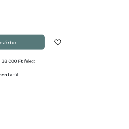
osárba
s
38 000 Ft
felett
pon
belül