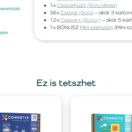
1x
Csavarhúzó (Scru-driver)
36x
Csavar (Scru)
– akár 3 karton
12x
Csavar+ (Scru+)
– akár 5 kar
1x BÓNUSZ
Mini szerszám
(Mini-to
Ez is tetszhet