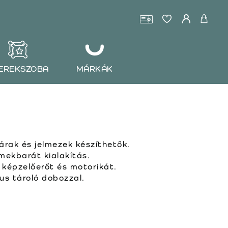
EREKSZOBA
MÁRKÁK
rak és jelmezek készíthetők.
ekbarát kialakítás.
a képzelőerőt és motorikát.
us tároló dobozzal.