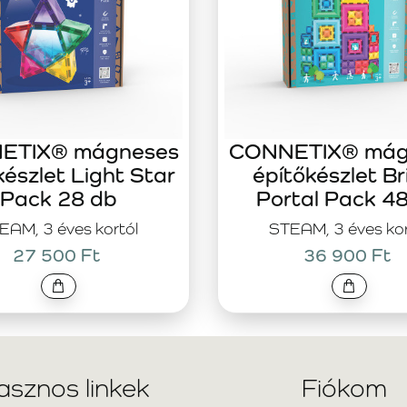
ETIX® mágneses
CONNETIX® mág
készlet Light Star
építőkészlet Br
Pack 28 db
Portal Pack 4
EAM, 3 éves kortól
STEAM, 3 éves kor
27 500 Ft
36 900 Ft
asznos linkek
Fiókom