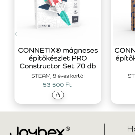
CONNETIX® mágneses
CONN
építőkészlet PRO
építő
Constructor Set 70 db
STEAM, 8 éves kortól
ST
53 500 Ft
H