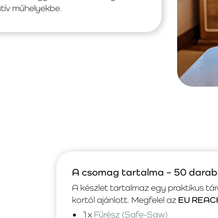
atív műhelyekbe.
A csomag tartalma – 50 darab
A készlet tartalmaz egy praktikus t
kortól ajánlott. Megfelel az
EU REACH
1x
Fűrész (Safe-Saw)