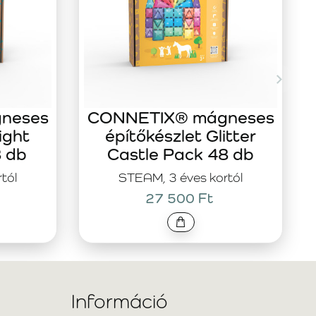
neses
CONNETIX® mágneses
ight
építőkészlet Glitter
8 db
Castle Pack 48 db
tól
STEAM, 3 éves kortól
27 500 Ft
Információ