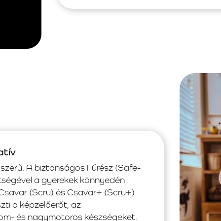
atív
yszerű. A biztonságos Fűrész (Safe-
ítségével a gyerekek könnyedén
Csavar (Scru) és Csavar+ (Scru+)
szti a képzelőerőt, az
inom- és nagymotoros készségeket.