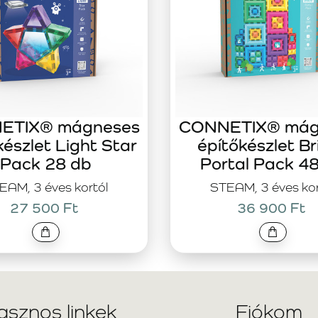
ETIX® mágneses
CONNETIX® mág
készlet Light Star
építőkészlet Br
Pack 28 db
Portal Pack 4
EAM, 3 éves kortól
STEAM, 3 éves kor
27 500 Ft
36 900 Ft
asznos linkek
Fiókom