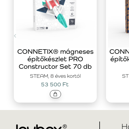
CONNETIX® mágneses
CONN
építőkészlet PRO
építő
Constructor Set 70 db
STEAM, 8 éves kortól
ST
53 500 Ft
H