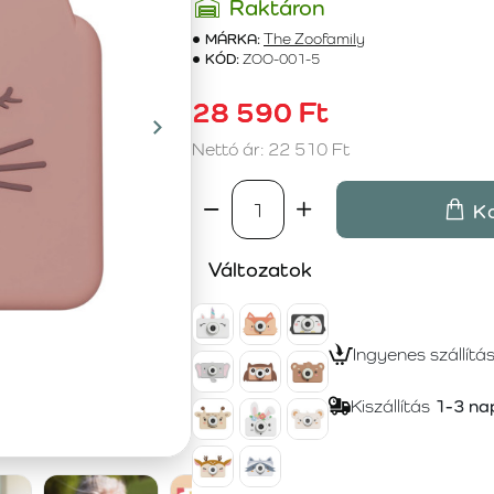
Raktáron
MÁRKA:
The Zoofamily
KÓD:
ZOO-001-5
28 590 Ft
Nettó ár: 22 510 Ft
K
Változatok
Ingyenes szállítá
Kiszállítás
1-3 na