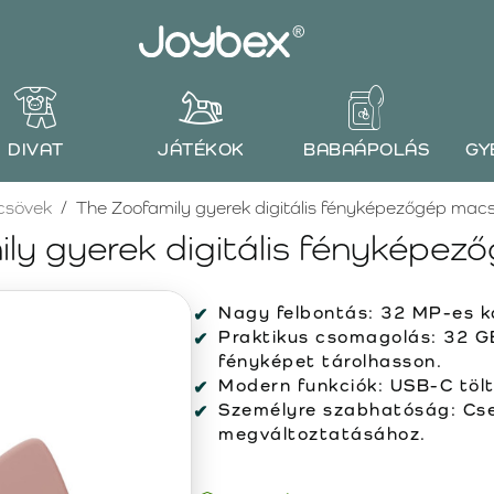
DIVAT
JÁTÉKOK
BABAÁPOLÁS
GY
csövek
The Zoofamily gyerek digitális fényképezőgép mac
ly gyerek digitális fényképe
Nagy felbontás:
32 MP-es ka
Praktikus csomagolás:
32 GB
fényképet tárolhasson.
Modern funkciók:
USB-C tölt
Személyre szabhatóság:
Cse
megváltoztatásához.