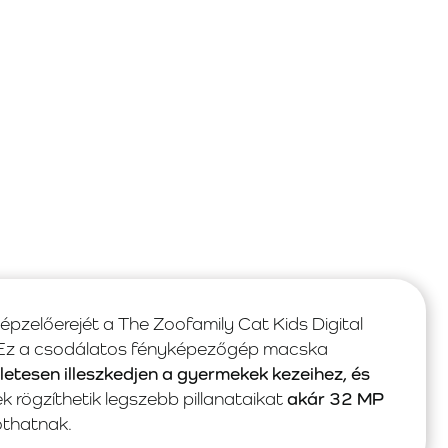
épzelőerejét a The Zoofamily Cat Kids Digital
. Ez a csodálatos fényképezőgép macska
letesen illeszkedjen a gyermekek kezeihez, és
ek rögzíthetik legszebb pillanataikat
akár 32 MP
othatnak.