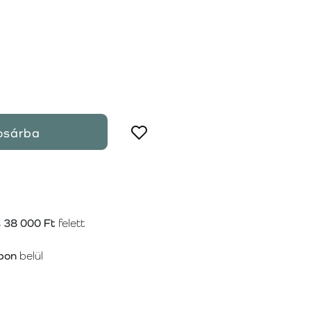
osárba
s
38 000 Ft
felett
pon
belül