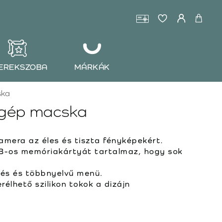
EREKSZOBA
MÁRKÁK
ska
zőgép macska
mera az éles és tiszta fényképekért.
-os memóriakártyát tartalmaz, hogy sok
és és többnyelvű menü.
rélhető szilikon tokok a dizájn