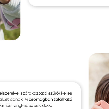
elszerelve, szórakoztató szűrőkkel és
tílust adnak.
A csomagban található
számos fényképet és videót