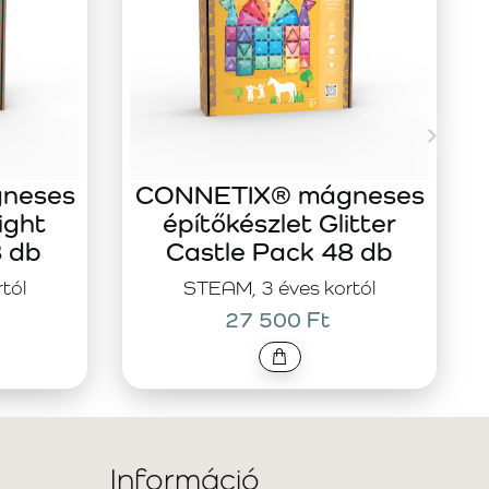
neses
CONNETIX® mágneses
ight
építőkészlet Glitter
8 db
Castle Pack 48 db
tól
STEAM, 3 éves kortól
27 500 Ft
Információ