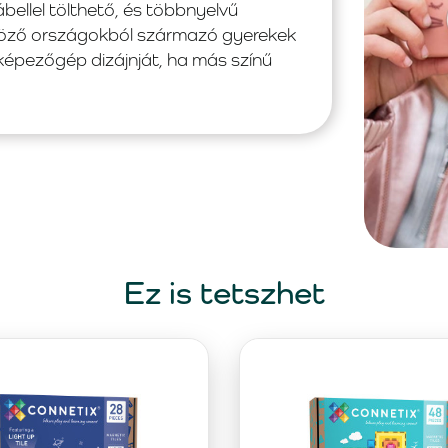
llel tölthető, és többnyelvű
böző országokból származó gyerekek
képezőgép dizájnját, ha más színű
Ez is tetszhet