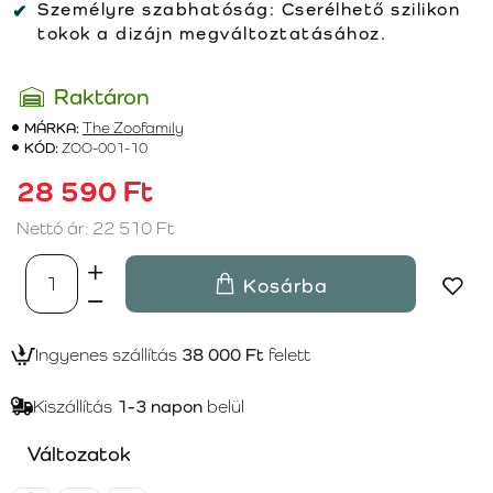
Személyre szabhatóság:
Cserélhető szilikon
tokok a dizájn megváltoztatásához.
Raktáron
MÁRKA:
The Zoofamily
KÓD:
ZOO-001-10
28 590 Ft
Nettó ár: 22 510 Ft
Kosárba
Ingyenes szállítás
38 000 Ft
felett
Kiszállítás
1-3 napon
belül
Változatok