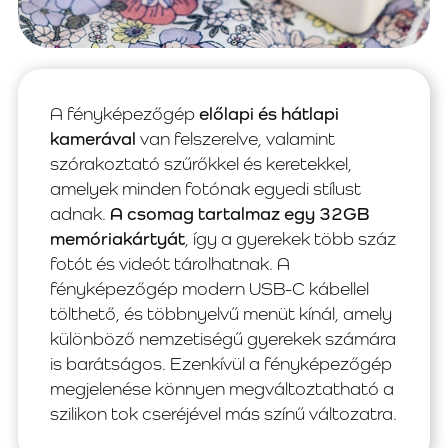
A fényképezőgép
előlapi és hátlapi
kamerával
van felszerelve, valamint
szórakoztató szűrőkkel és keretekkel,
amelyek minden fotónak egyedi stílust
adnak.
A csomag tartalmaz egy 32GB
memóriakártyát
, így a gyerekek több száz
fotót és videót tárolhatnak. A
fényképezőgép modern USB-C kábellel
tölthető, és többnyelvű menüt kínál, amely
különböző nemzetiségű gyerekek számára
is barátságos. Ezenkívül a fényképezőgép
megjelenése könnyen megváltoztatható a
szilikon tok cseréjével más színű változatra.