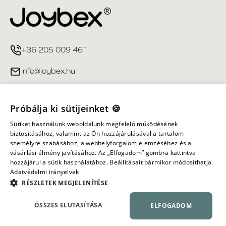
+36 205 009 461
info@joybex.hu
Hasznos linkek
Próbálja ki sütijeinket 🍪
Fiókom
Sütiket használunk weboldalunk megfelelő működésének
biztosításához, valamint az Ön hozzájárulásával a tartalom
személyre szabásához, a webhelyforgalom elemzéséhez és a
Információ
vásárlási élmény javításához. Az „Elfogadom” gombra kattintva
hozzájárul a sütik használatához. Beállításait bármikor módosíthatja.
Adatvédelmi irányelvek
Minden jog fenntartva ©
2026
Joybex.hu
RÉSZLETEK MEGJELENÍTÉSE
ÖSSZES ELUTASÍTÁSA
ELFOGADOM