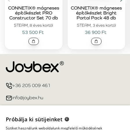
CONNETIX® mágneses
CONNETIX® mágneses
építőkészlet PRO
építőkészlet Bright
Constructor Set 70 db
Portal Pack 48 db
STEAM, 8 éves kortól
STEAM, 3 éves kortól
53 500 Ft
36 900 Ft
+36 205 009 461
info@joybex.hu
Hasznos linkek
Próbálja ki sütijeinket 🍪
Fiókom
Sütiket használunk weboldalunk megfelelő működésének