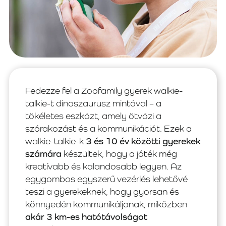
Fedezze fel a Zoofamily gyerek walkie-
talkie-t dinoszaurusz mintával – a
tökéletes eszközt, amely ötvözi a
szórakozást és a kommunikációt. Ezek a
walkie-talkie-k
3 és 10 év közötti gyerekek
számára
készültek, hogy a játék még
kreatívabb és kalandosabb legyen. Az
egygombos egyszerű vezérlés lehetővé
teszi a gyerekeknek, hogy gyorsan és
könnyedén kommunikáljanak, miközben
akár 3 km-es hatótávolságot