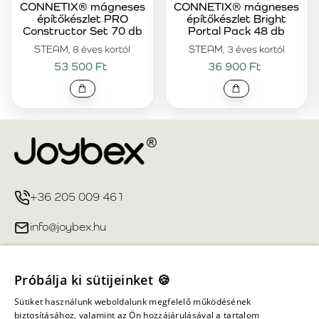
CONNETIX® mágneses
CONNETIX® mágneses
építőkészlet PRO
építőkészlet Bright
Constructor Set 70 db
Portal Pack 48 db
STEAM, 8 éves kortól
STEAM, 3 éves kortól
53 500 Ft
36 900 Ft
+36 205 009 461
info@joybex.hu
Hasznos linkek
Próbálja ki sütijeinket 🍪
Fiókom
Sütiket használunk weboldalunk megfelelő működésének
biztosításához, valamint az Ön hozzájárulásával a tartalom