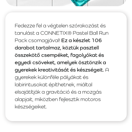
Fedezze fel a végtelen szórakozást és
tanulást a CONNETIX® Pastel Ball Run
Pack csomagjával!
Ez a készlet 106
darabot tartalmaz, köztük pasztell
összekötő csempéket, fagolyókat és
egyedi csöveket, amelyek ösztönzik a
gyerekek kreativitását és készségeit.
A
gyerekek különféle pályákat és
labirintusokat építhetnek, miáltal
elsajátítják a gravitáció és a mozgás
alapjait, miközben fejlesztik motoros
készségeiket.