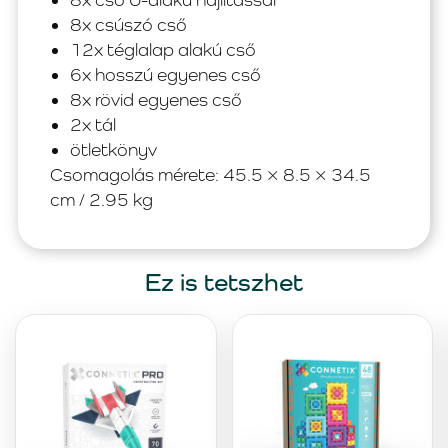
8x csúszó cső
12x téglalap alakú cső
6x hosszú egyenes cső
8x rövid egyenes cső
2x tál
ötletkönyv
Csomagolás mérete: 45.5 × 8.5 × 34.5
cm / 2.95 kg
Ez is tetszhet