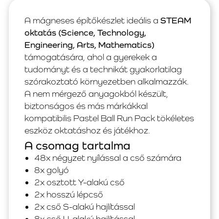
A mágneses építőkészlet ideális a
STEAM
oktatás (Science, Technology,
Engineering, Arts, Mathematics)
támogatására, ahol a gyerekek a
tudományt és a technikát gyakorlatilag
szórakoztató környezetben alkalmazzák.
A nem mérgező anyagokból készült,
biztonságos és más márkákkal
kompatibilis Pastel Ball Run Pack tökéletes
eszköz oktatáshoz és játékhoz.
A csomag tartalma
48x négyzet nyílással a cső számára
8x golyó
2x osztott Y-alakú cső
2x hosszú lépcső
2x cső S-alakú hajlítással
8x cső U-alakú hajlítással