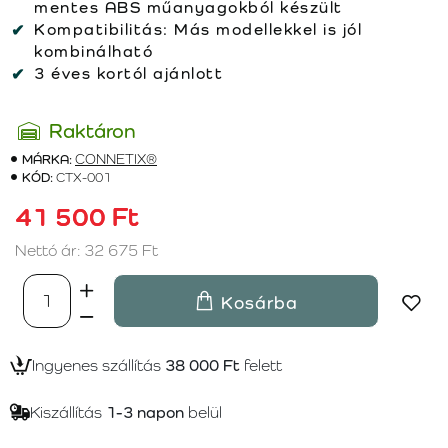
mentes ABS műanyagokból készült
Kompatibilitás:
Más modellekkel is jól
kombinálható
3 éves kortól ajánlott
Raktáron
MÁRKA:
CONNETIX®
KÓD:
CTX-001
41 500 Ft
Nettó ár: 32 675 Ft
Kosárba
Ingyenes szállítás
38 000 Ft
felett
Kiszállítás
1-3 napon
belül