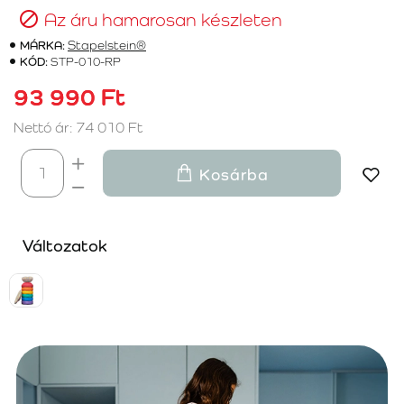
Az áru hamarosan készleten
MÁRKA:
Stapelstein®
KÓD:
STP-010-RP
93 990 Ft
Nettó ár: 74 010 Ft
Kosárba
Változatok