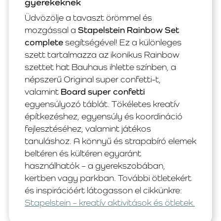
gyerekeknek
Üdvözölje a tavaszt örömmel és
mozgással a
Stapelstein Rainbow Set
complete
segítségével! Ez a különleges
szett tartalmazza az ikonikus Rainbow
szettet hat Bauhaus ihlette színben, a
népszerű Original super confetti-t,
valamint
Board super confetti
egyensúlyozó táblát. Tökéletes kreatív
építkezéshez, egyensúly és koordináció
fejlesztéséhez, valamint játékos
tanuláshoz. A könnyű és strapabíró elemek
beltéren és kültéren egyaránt
használhatók – a gyerekszobában,
kertben vagy parkban. További ötletekért
és inspirációért látogasson el cikkünkre:
Stapelstein – kreatív aktivitások és ötletek.