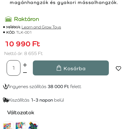
magánhangzók és gyakori mássalhangzók.
Raktáron
MÁRKA:
Learn and Grow Toys
KÓD:
TLK-001
10 990 Ft
Nettó ár: 8 655 Ft
Kosárba
Ingyenes szállítás
38 000 Ft
felett
Kiszállítás
1-3 napon
belül
Változatok