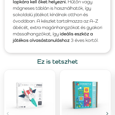
lapkára kell őket helyezni.
Hűtőn vagy
mágneses táblán is használhatók, így
sokoldalú játékot kínálnak otthon és
óvodában. A készlet tartalmazza az A–Z
ábécét, extra magánhangzókat és gyakori
mássalhangzókat, így
ideális eszköz a
játékos olvasástanuláshoz
3 éves kortól.
Ez is tetszhet