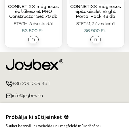
CONNETIX® mágneses
CONNETIX® mágneses
építőkészlet PRO
építőkészlet Bright
Constructor Set 70 db
Portal Pack 48 db
STEAM, 8 éves kortól
STEAM, 3 éves kortól
53 500 Ft
36 900 Ft
+36 205 009 461
info@joybex.hu
Hasznos linkek
Próbálja ki sütijeinket 🍪
Fiókom
Sütiket használunk weboldalunk megfelelő működésének