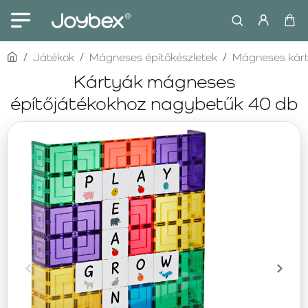
home
Játékok
Mágneses építőkészletek
Mágneses kár
Kártyák mágneses
építőjátékokhoz nagybetűk 40 db