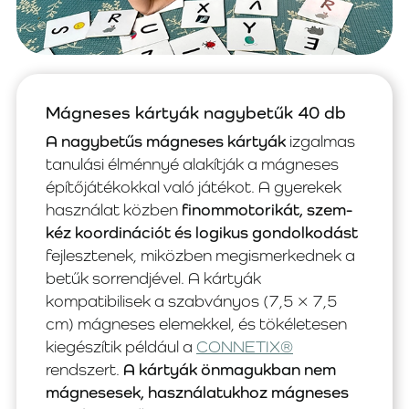
Mágneses kártyák nagybetűk 40 db
A nagybetűs mágneses kártyák
izgalmas
tanulási élménnyé alakítják a mágneses
építőjátékokkal való játékot. A gyerekek
használat közben
finommotorikát, szem-
kéz koordinációt és logikus gondolkodást
fejlesztenek, miközben megismerkednek a
betűk sorrendjével. A kártyák
kompatibilisek a szabványos (7,5 × 7,5
cm) mágneses elemekkel, és tökéletesen
kiegészítik például a
CONNETIX®
rendszert.
A kártyák önmagukban nem
mágnesesek, használatukhoz mágneses