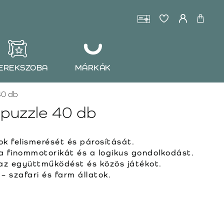
EREKSZOBA
MÁRKÁK
40 db
 puzzle 40 db
ok felismerését és párosítását.
 a finommotorikát és a logikus gondolkodást.
z együttműködést és közös játékot.
 szafari és farm állatok.