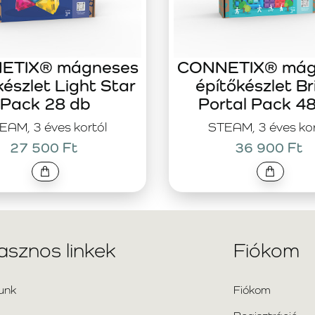
ETIX® mágneses
CONNETIX® mág
készlet Light Star
építőkészlet Br
Pack 28 db
Portal Pack 4
EAM, 3 éves kortól
STEAM, 3 éves kor
27 500 Ft
36 900 Ft
asznos linkek
Fiókom
unk
Fiókom