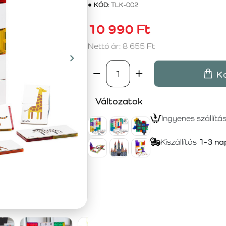
KÓD:
TLK-002
10 990 Ft
Nettó ár: 8 655 Ft
K
Változatok
Ingyenes szállítá
Kiszállítás
1-3 na