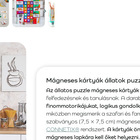
Mágneses kártyák állatok puzz
Az állatos puzzle mágneses kártyák
felfedezésnek és tanulásnak. A darab
finommotorikájukat, logikus gondo
miközben megismerik a szafari és farm
szabványos (7,5 × 7,5 cm) mágneses 
CONNETIX®
rendszert.
A kártyák ö
mágneses lapkára kell őket helyezni.