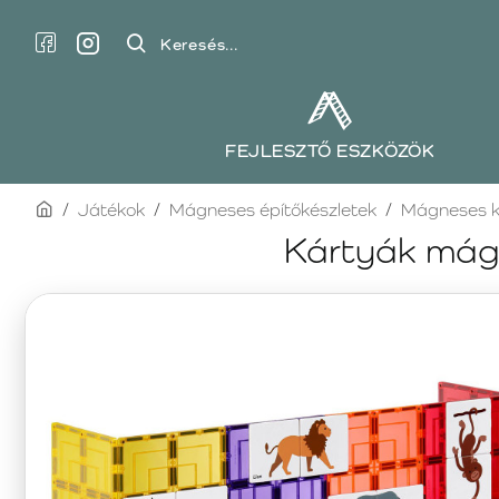
Keresés...
FEJLESZTŐ ESZKÖZÖK
home
Játékok
Mágneses építőkészletek
Mágneses k
Kártyák mágn