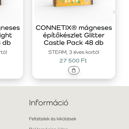
neses
CONNETIX® mágneses
ight
építőkészlet Glitter
8 db
Castle Pack 48 db
tól
STEAM, 3 éves kortól
27 500 Ft
Információ
Feltételek és kikötések