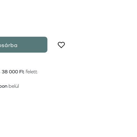
osárba
s
38 000 Ft
felett
pon
belül