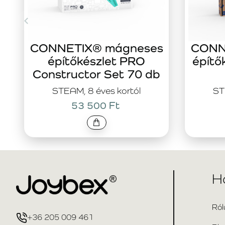
CONNETIX® mágneses
CONN
építőkészlet PRO
építő
Constructor Set 70 db
STEAM, 8 éves kortól
ST
53 500 Ft
H
Ról
+36 205 009 461