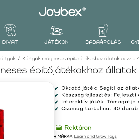
DIVAT
JÁTÉKOK
BABAÁPOLÁS
GY
ártyák
Kártyák mágneses építőjátékokhoz állatok puzzle 
eses építőjátékokhoz állatok
Oktató játék:
Segíti az állat
Készségfejlesztés:
Fejleszti
Interaktív játék:
Támogatja a
Csomag tartalma:
40 darab –
Raktáron
MÁRKA:
Learn and Grow Toys