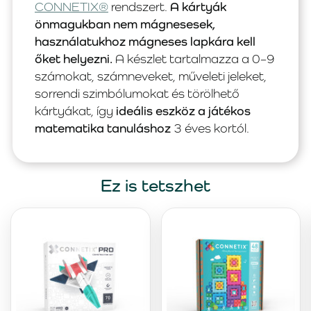
CONNETIX®
rendszert.
A kártyák
önmagukban nem mágnesesek,
használatukhoz mágneses lapkára kell
őket helyezni.
A készlet tartalmazza a 0–9
számokat, számneveket, műveleti jeleket,
sorrendi szimbólumokat és törölhető
kártyákat, így
ideális eszköz a játékos
matematika tanuláshoz
3 éves kortól.
Ez is tetszhet