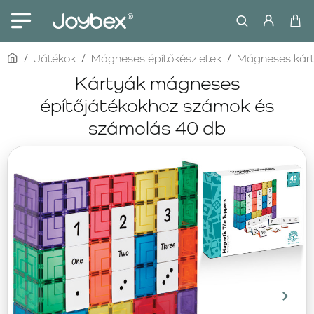
home
Játékok
Mágneses építőkészletek
Mágneses kár
Kártyák mágneses
építőjátékokhoz számok és
számolás 40 db