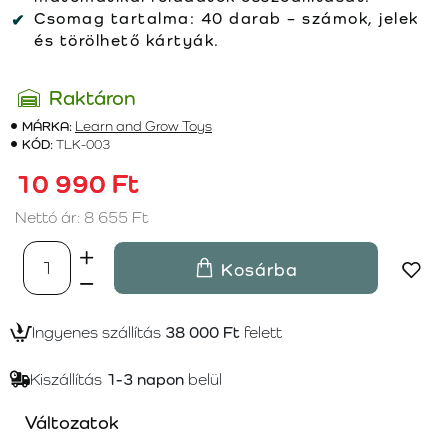
Csomag tartalma:
40 darab – számok, jelek
és törölhető kártyák.
Raktáron
MÁRKA:
Learn and Grow Toys
KÓD:
TLK-003
10 990 Ft
Nettó ár: 8 655 Ft
Kosárba
Ingyenes szállítás
38 000 Ft
felett
Kiszállítás
1-3 napon
belül
Változatok