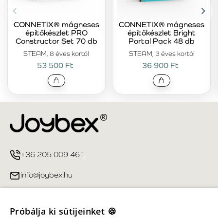
CONNETIX® mágneses
CONNETIX® mágneses
építőkészlet PRO
építőkészlet Bright
Constructor Set 70 db
Portal Pack 48 db
STEAM, 8 éves kortól
STEAM, 3 éves kortól
53 500 Ft
36 900 Ft
+36 205 009 461
info@joybex.hu
Hasznos linkek
Próbálja ki sütijeinket 🍪