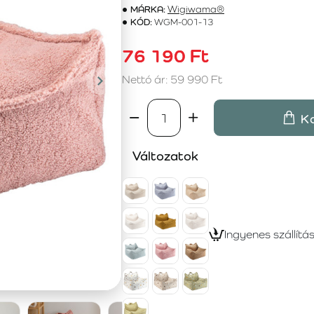
MÁRKA:
Wigiwama®
KÓD:
WGM-001-13
76 190 Ft
Nettó ár: 59 990 Ft
K
Változatok
Ingyenes szállítá