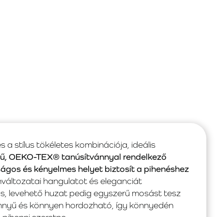
 stílus tökéletes kombinációja, ideális
gű, OEKO-TEX® tanúsítvánnyal rendelkező
ágos és kényelmes helyet biztosít a pihenéshez
nváltozatai hangulatot és eleganciát
s, levehető huzat pedig egyszerű mosást tesz
nyű és könnyen hordozható, így könnyedén