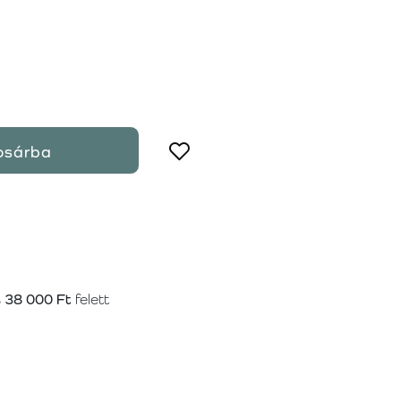
osárba
s
38 000 Ft
felett