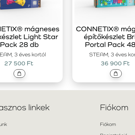
ETIX® mágneses
CONNETIX® mág
készlet Light Star
építőkészlet Br
Pack 28 db
Portal Pack 4
EAM, 3 éves kortól
STEAM, 3 éves kor
27 500 Ft
36 900 Ft
asznos linkek
Fiókom
unk
Fiókom