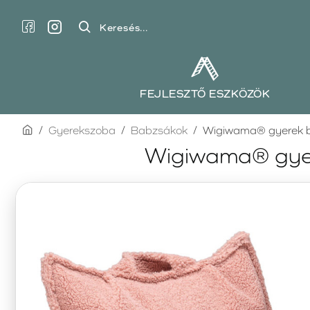
Keresés...
FEJLESZTŐ ESZKÖZÖK
home
Gyerekszoba
Babzsákok
Wigiwama® gyerek b
Wigiwama® gyer