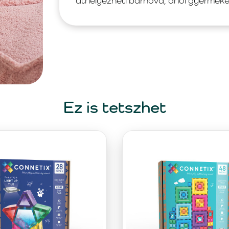
áthelyezheti bárhová, ahol gyermeke 
Ez is tetszhet