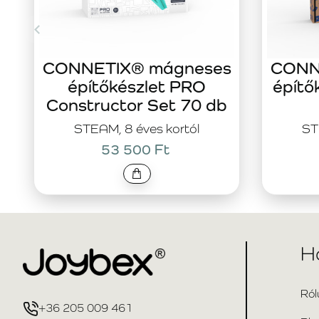
CONNETIX® mágneses
CONN
építőkészlet PRO
építő
Constructor Set 70 db
STEAM, 8 éves kortól
ST
53 500 Ft
H
Ról
+36 205 009 461