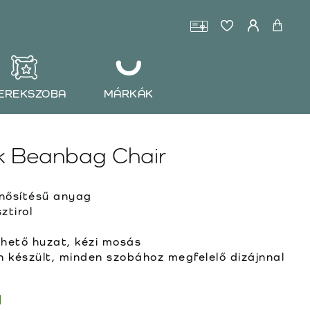
EREKSZOBA
MÁRKÁK
k Beanbag Chair
ősítésű anyag
ztirol
ehető huzat, kézi mosás
készült, minden szobához megfelelő dizájnnal
l