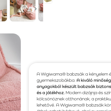
A Wigiwama® babzsák a kényelem és a
gyermekszobákba.
A kiváló minősé
anyagokból készült babzsák biztons
és a játékhoz.
Modern dizájnja és szí
kölcsönöznek otthonának, a praktiku
lehetővé. A Wigiwama® babzsák kön