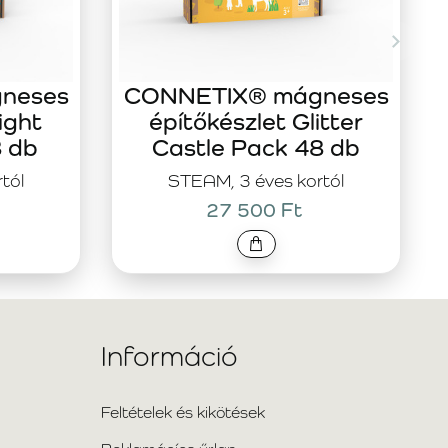
neses
CONNETIX® mágneses
ight
építőkészlet Glitter
8 db
Castle Pack 48 db
tól
STEAM, 3 éves kortól
27 500 Ft
Információ
Feltételek és kikötések