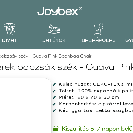
DIVAT
JÁTÉKOK
BABAÁPOLÁS
GY
abzsák szék - Guava Pink Beanbag Chair
ek babzsák szék - Guava Pin
Külső huzat:
OEKO-TEX® min
Töltet:
100% expandált polis
Méret:
80 x 70 x 50 cm
Karbantartás:
cipzárral lev
Kézi gyártás:
Lettországban 
Kiszállítás 5-7 napon belü