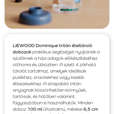
LIEWOOD Dominique tritán ételtároló
dobozok
praktikus segítséget nyújtanak a
szülőknek a házi adagok előkészítéséhez
otthonra és útközben. A szett 4 zárható
tárolót tartalmaz, amelyek ideálisak
pürékhez, snackekhez vagy kisebb
étkezésekhez. A strapabíró tritán
anyagnak köszönhetően könnyűek,
tartósak, és hűtőben valamint
fagyasztóban is használhatók. Minden
doboz
100 ml
űrtartalmú, méretei
6,5 cm