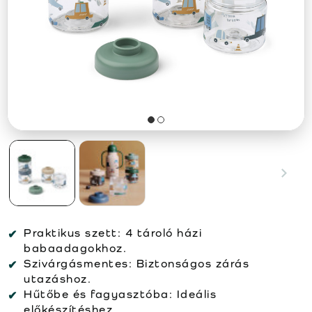
Praktikus szett:
4 tároló házi
babaadagokhoz.
Szivárgásmentes:
Biztonságos zárás
utazáshoz.
Hűtőbe és fagyasztóba:
Ideális
előkészítéshez.