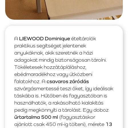
A
LIEWOOD Dominique
ételtárolók
praktikus segítséget jelentenek
anyukáknak, akik szeretnék a házi
adagokat mindig biztonságosan tárolni.
Tökéletesek hozzátápláláshoz,
ebédmaradékhoz vagy útközbeni
falatokhoz. A
csavaros záródás
szivárgásmentessé teszi őket, így ideálisak
táskába is. Hűtőben és fagyasztóban is
használhatók, a rakásolható kialakítás
pedig megkönnyíti a tárolást. Egy doboz
űrtartalma 500 ml
(fagyasztáskor
ajánlott csak 450 ml-ig tölteni), mérete
13