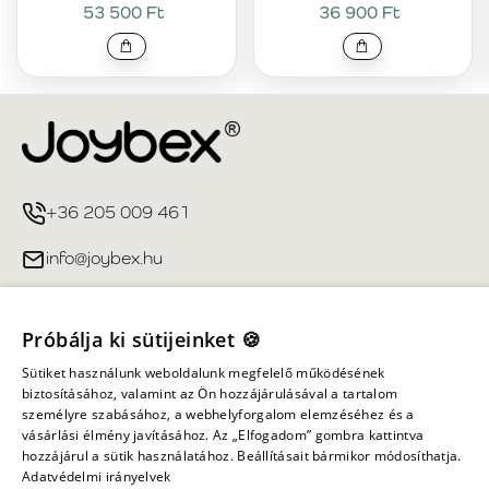
53 500 Ft
36 900 Ft
+36 205 009 461
info@joybex.hu
Hasznos linkek
Próbálja ki sütijeinket 🍪
Fiókom
Sütiket használunk weboldalunk megfelelő működésének
biztosításához, valamint az Ön hozzájárulásával a tartalom
személyre szabásához, a webhelyforgalom elemzéséhez és a
Információ
vásárlási élmény javításához. Az „Elfogadom” gombra kattintva
hozzájárul a sütik használatához. Beállításait bármikor módosíthatja.
Adatvédelmi irányelvek