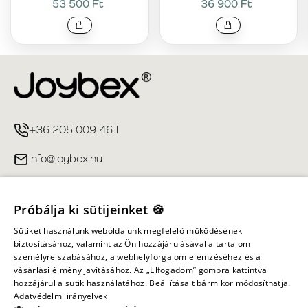
53 500 Ft
36 900 Ft
+36 205 009 461
info@joybex.hu
Hasznos linkek
Próbálja ki sütijeinket 🍪
Fiókom
Sütiket használunk weboldalunk megfelelő működésének
biztosításához, valamint az Ön hozzájárulásával a tartalom
személyre szabásához, a webhelyforgalom elemzéséhez és a
Információ
vásárlási élmény javításához. Az „Elfogadom” gombra kattintva
hozzájárul a sütik használatához. Beállításait bármikor módosíthatja.
Adatvédelmi irányelvek