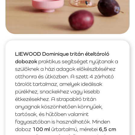
LIEWOOD Dominique tritán ételtároló
dobozok
praktikus segítséget nyújtanak a
szülőknek a házi adagok előkészítéséhez
otthonra és útközben. A szett 4 zárható
tárolót tartalmaz, amelyek ideálisak
pürékhez, snackekhez vagy kisebb
étkezésekhez. A strapabíró tritán
anyagnak köszönhetően könnyűek,
tartósak, és hűtőben valamint
fagyasztóban is használhatók. Minden
doboz
100 ml
űrtartalmú, méretei
6,5 cm