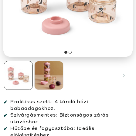
Praktikus szett:
4 tároló házi
babaadagokhoz.
Szivárgásmentes:
Biztonságos zárás
utazáshoz.
Hűtőbe és fagyasztóba:
Ideális
előkészítéshez.