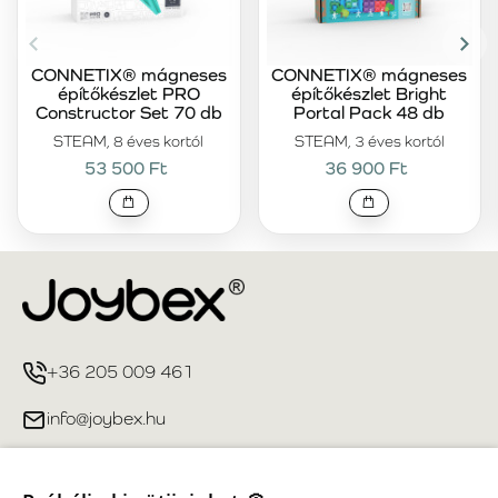
CONNETIX® mágneses
CONNETIX® mágneses
építőkészlet PRO
építőkészlet Bright
Constructor Set 70 db
Portal Pack 48 db
STEAM, 8 éves kortól
STEAM, 3 éves kortól
53 500 Ft
36 900 Ft
+36 205 009 461
info@joybex.hu
Hasznos linkek