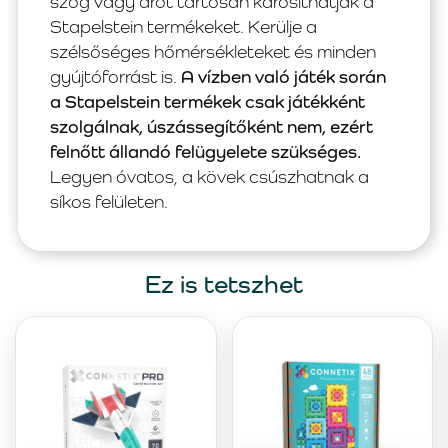
szög vagy drót tartósan károsíthatják a
Stapelstein termékeket. Kerülje a
szélsőséges hőmérsékleteket és minden
gyújtóforrást is.
A vízben való játék során
a Stapelstein termékek csak játékként
szolgálnak, úszássegítőként nem, ezért
felnőtt állandó felügyelete szükséges.
Legyen óvatos, a kövek csúszhatnak a
síkos felületen.
Ez is tetszhet