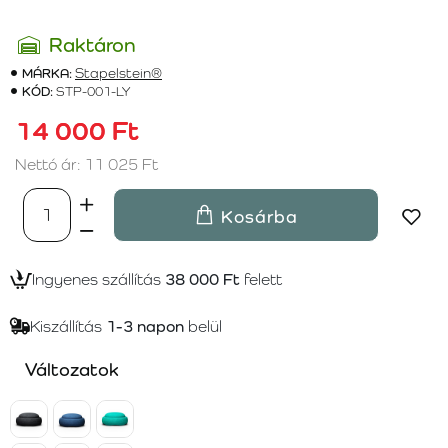
Raktáron
MÁRKA:
Stapelstein®
KÓD:
STP-001-LY
14 000 Ft
Nettó ár: 11 025 Ft
Kosárba
Ingyenes szállítás
38 000 Ft
felett
Kiszállítás
1-3 napon
belül
Változatok