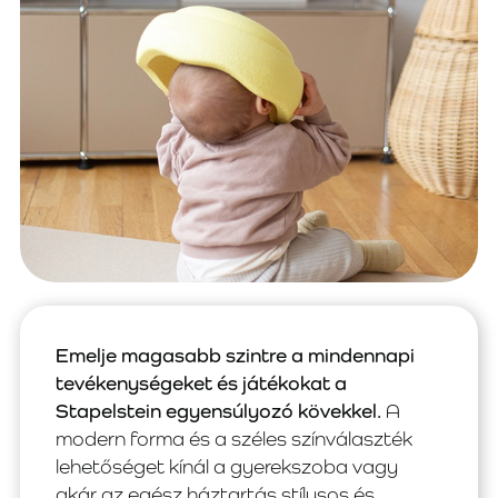
Emelje magasabb szintre a mindennapi
tevékenységeket és játékokat a
Stapelstein egyensúlyozó kövekkel.
A
modern forma és a széles színválaszték
lehetőséget kínál a gyerekszoba vagy
akár az egész háztartás stílusos és